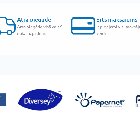
Ātra piegāde
Ērts maksājums
Ātra piegāde visā valstī
Ir pieejami visi maksā
nākamajā dienā
veidi