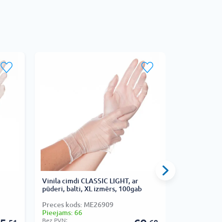
Vinila cimdi CLASSIC LIGHT, ar
Nitrila cimd
pūderi, balti, XL izmērs, 100gab
izmērs, 50g
Preces kods: ME26909
Preces kod
Pieejams: 66
Pieejams: 9
Bez PVN:
Bez PVN: