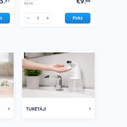
5.
€9.
51
68
€8.00
€9.00
kt
Pirkt
TURĒTĀJI