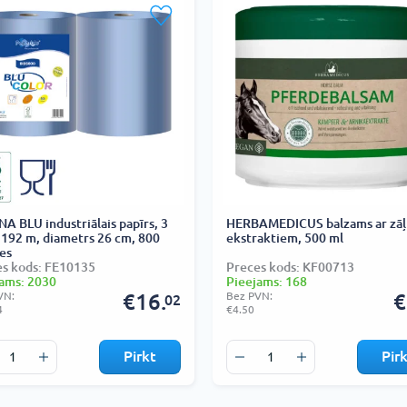
A BLU industriālais papīrs, 3
HERBAMEDICUS balzams ar zāļ
, 192 m, diametrs 26 cm, 800
ekstraktiem, 500 ml
es
s kods: FE10135
Preces kods: KF00713
ams: 2030
Pieejams: 168
VN:
€16.
Bez PVN:
€
02
4
€4.50
Pirkt
Pir