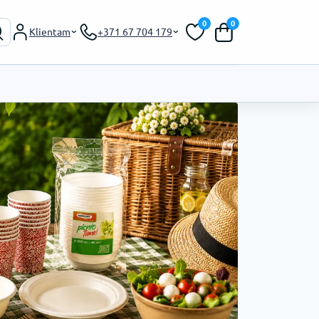
0
0
Klientam
+371 67 704 179