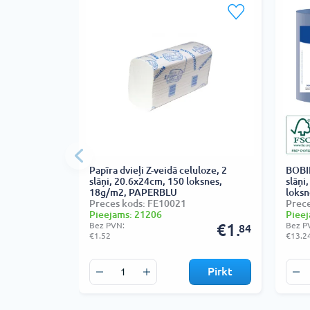
Papīra dvieļi Z-veidā celuloze, 2
BOBIN
slāņi, 20.6x24cm, 150 loksnes,
slāņi
18g/m2, PAPERBLU
loksn
Preces kods: FE10021
Prece
Pieejams: 21206
Pieej
Bez PVN:
€1.
Bez P
84
€1.52
€13.2
Pirkt