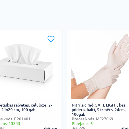
tiskās salvetes, celuloze, 2-
Nitrila cimdi SAFE LIGHT, bez
, 21x20 cm, 100 gab
pūdera, balti, S izmērs, 24cm,
100gab
es kods: FP01401
Preces kods: ME27069
ams: 13343
Pieejams: 6
VN:
Bez PVN: