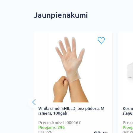
Jaunpienākumi
Vinila cimdi SHIELD, bez pūdera, M
Kosmē
izmērs, 100gab
slāņu
Preces kods: LI000167
Prec
Pieejams: 296
Pieej
Bez PVN:
Bez P