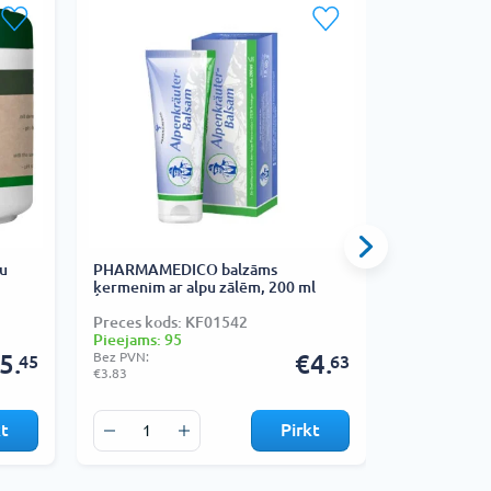
u
PHARMAMEDICO balzāms
HERBAMEDIC
ķermenim ar alpu zālēm, 200 ml
pakava ekst
Preces kods: KF01542
Preces kods
Pieejams: 95
Pieejams: 1
5.
Bez PVN:
€4.
Bez PVN:
45
63
€3.83
€2.60
kt
Pirkt