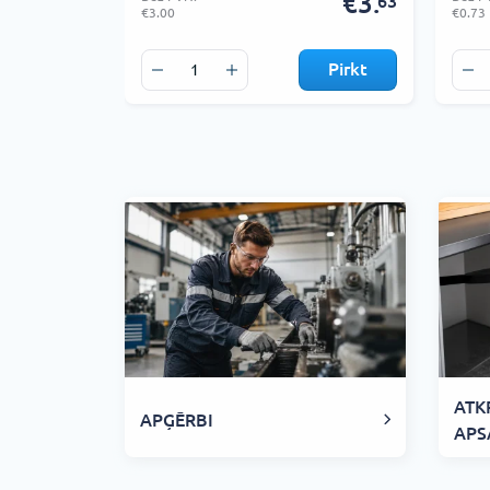
€3.
63
€3.00
€0.73
Pirkt
ATK
APĢĒRBI
APS