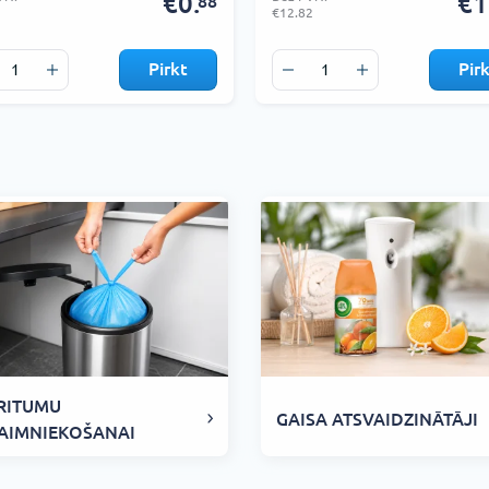
€0.
€1
88
€12.82
Pirkt
Pir
RITUMU
GAISA ATSVAIDZINĀTĀJI
AIMNIEKOŠANAI