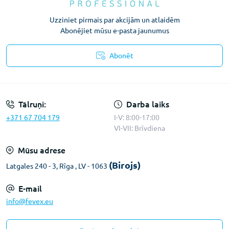
Uzziniet pirmais par akcijām un atlaidēm
Abonējiet mūsu e-pasta jaunumus
Abonēt
Konfidencialitātes paziņojums
Tālruņi:
Darba laiks
+371 67 704 179
I-V: 8:00-17:00
VI-VII: Brīvdiena
Mūsu adrese
(Birojs)
Latgales 240 - 3, Rīga , LV - 1063
E-mail
info@fevex.eu