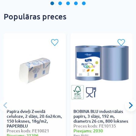
Populāras preces
Papīra dvieļi Z-veidā
BOBINA BLU industriālais
celuloze, 2 slāņi, 20.6x24cm,
papīrs, 3 slāņi, 192 m,
150 loksnes, 18g/m2,
diametrs 26 cm, 800 loksnes
PAPERBLU
Preces kods: FE10135
Preces kods: FE10021
Pieejams: 2030
Pieejams: 21206
Bez PVN: