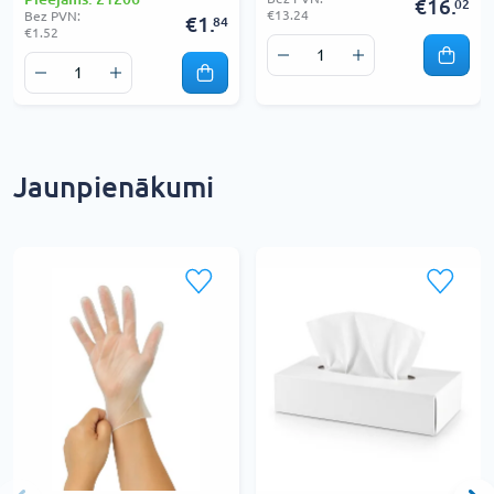
€16.
02
€13.24
Bez PVN:
€1.
84
€1.52
Jaunpienākumi