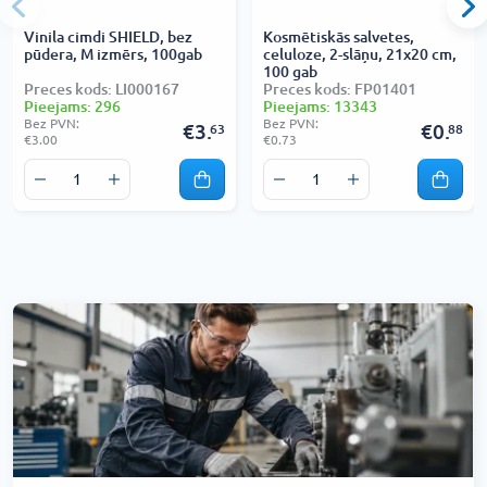
Vinila cimdi SHIELD, bez
Kosmētiskās salvetes,
pūdera, M izmērs, 100gab
celuloze, 2-slāņu, 21x20 cm,
100 gab
Preces kods: LI000167
Preces kods: FP01401
Pieejams: 296
Pieejams: 13343
Bez PVN:
Bez PVN:
€3.
€0.
63
88
€3.00
€0.73