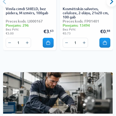
Vinila cimdi SHIELD, bez
Kosmētiskās salvetes,
pūdera, M izmērs, 100gab
celuloze, 2-slāņu, 21x20 cm,
100 gab
Preces kods: LI000167
Preces kods: FP01401
Pieejams: 296
Pieejams: 13494
Bez PVN:
Bez PVN:
€3.
€0.
63
88
€3.00
€0.73