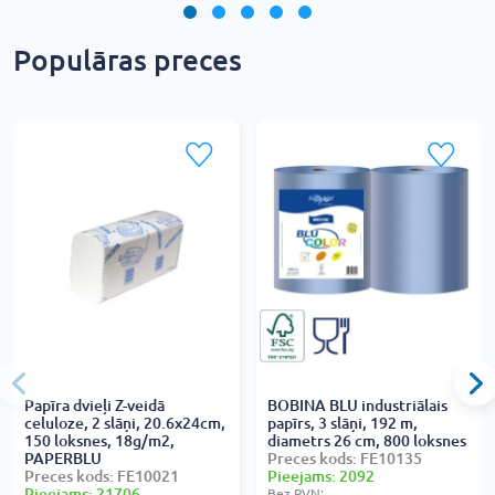
Populāras preces
Papīra dvieļi Z-veidā
BOBINA BLU industriālais
celuloze, 2 slāņi, 20.6x24cm,
papīrs, 3 slāņi, 192 m,
150 loksnes, 18g/m2,
diametrs 26 cm, 800 loksnes
PAPERBLU
Preces kods: FE10135
Preces kods: FE10021
Pieejams: 2092
Pieejams: 21706
Bez PVN: