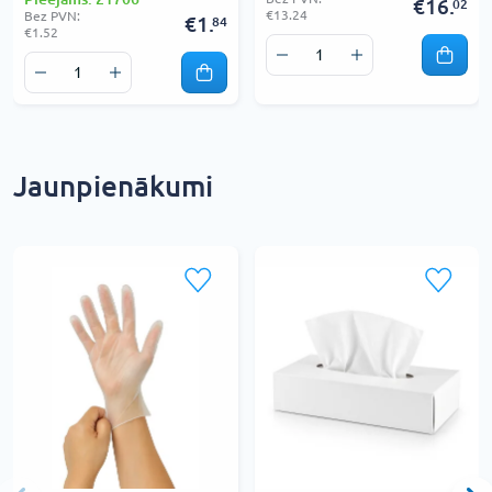
€16.
02
€13.24
Bez PVN:
€1.
84
€1.52
Jaunpienākumi