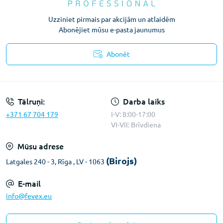
Uzziniet pirmais par akcijām un atlaidēm
Abonējiet mūsu e-pasta jaunumus
Abonēt
Konfidencialitātes paziņojums
Tālruņi:
Darba laiks
+371 67 704 179
I-V: 8:00-17:00
VI-VII: Brīvdiena
Mūsu adrese
(Birojs)
Latgales 240 - 3, Rīga , LV - 1063
E-mail
info@fevex.eu