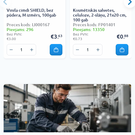
Vinila cimdi SHIELD, bez
Kosmētiskās salvetes,
pūdera, M izmērs, 100gab
celuloze, 2-slāņu, 21x20 cm,
100 gab
Preces kods: LI000167
Preces kods: FP01401
Pieejams: 296
Pieejams: 13350
Bez PVN:
Bez PVN:
€3.
€0.
63
88
€3.00
€0.73