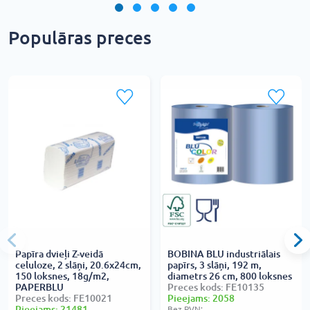
Populāras preces
Papīra dvieļi Z-veidā
BOBINA BLU industriālais
celuloze, 2 slāņi, 20.6x24cm,
papīrs, 3 slāņi, 192 m,
150 loksnes, 18g/m2,
diametrs 26 cm, 800 loksnes
PAPERBLU
Preces kods: FE10135
Preces kods: FE10021
Pieejams: 2058
Pieejams: 21481
Bez PVN: