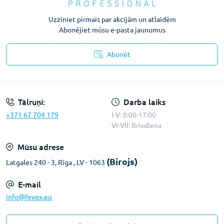
Uzziniet pirmais par akcijām un atlaidēm
Abonējiet mūsu e-pasta jaunumus
Abonēt
Konfidencialitātes paziņojums
Tālruņi:
Darba laiks
+371 67 704 179
I-V: 8:00-17:00
VI-VII: Brīvdiena
Mūsu adrese
(Birojs)
Latgales 240 - 3, Rīga , LV - 1063
E-mail
info@fevex.eu