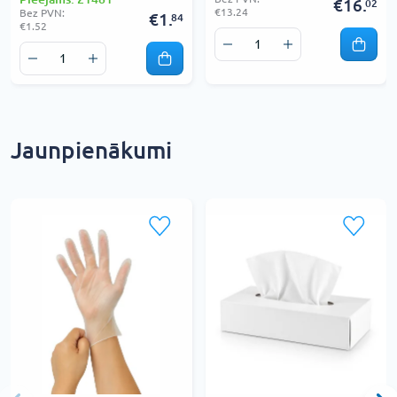
€16.
02
€13.24
Bez PVN:
€1.
84
€1.52
Jaunpienākumi