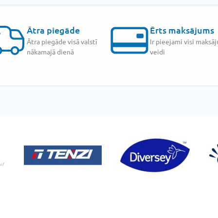
Ātra piegāde
Ērts maksājums
Ātra piegāde visā valstī
Ir pieejami visi maksā
nākamajā dienā
veidi