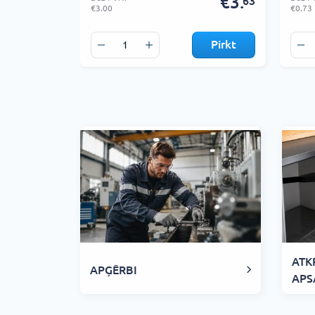
€3.
63
€3.00
€0.73
Pirkt
ATK
APĢĒRBI
APS