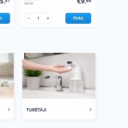
5.
€9.
51
68
€8.00
€9.00
kt
Pirkt
TURĒTĀJI