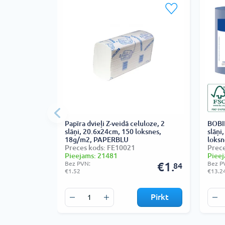
Papīra dvieļi Z-veidā celuloze, 2
BOBIN
slāņi, 20.6x24cm, 150 loksnes,
slāņi
18g/m2, PAPERBLU
loksn
Preces kods: FE10021
Prece
Pieejams: 21481
Pieej
Bez PVN:
€1.
Bez P
84
€1.52
€13.2
Pirkt