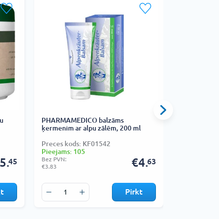
u
PHARMAMEDICO balzāms
HERBAMEDIC
ķermenim ar alpu zālēm, 200 ml
pakava ekst
Preces kods: KF01542
Preces kods
Pieejams: 105
Pieejams: 1
5.
Bez PVN:
€4.
Bez PVN:
45
63
€3.83
€2.60
kt
Pirkt