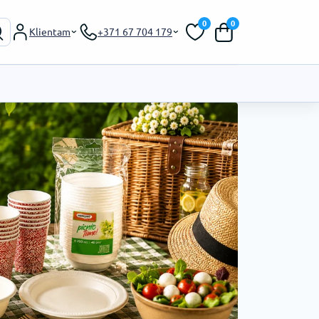
0
0
Klientam
+371 67 704 179