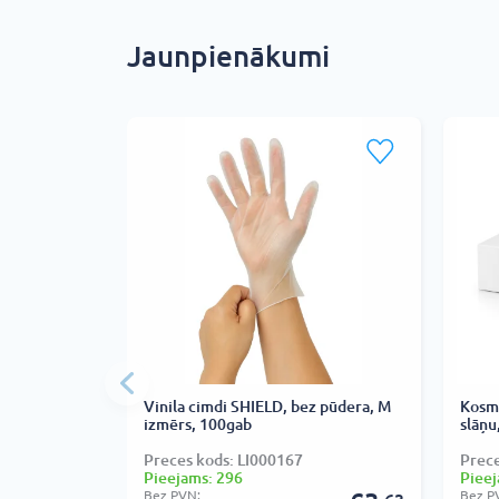
Jaunpienākumi
Vinila cimdi SHIELD, bez pūdera, M
Kosmē
izmērs, 100gab
slāņu
Preces kods: LI000167
Prec
Pieejams: 296
Pieej
Bez PVN:
Bez P