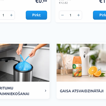
€0.
€1
88
€12.82
Pirkt
Pir
RITUMU
GAISA ATSVAIDZINĀTĀJI
AIMNIEKOŠANAI