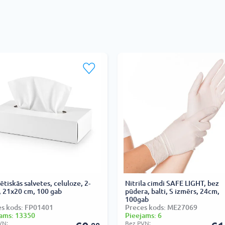
tiskās salvetes, celuloze, 2-
Nitrila cimdi SAFE LIGHT, bez
, 21x20 cm, 100 gab
pūdera, balti, S izmērs, 24cm,
100gab
es kods: FP01401
Preces kods: ME27069
ams: 13350
Pieejams: 6
VN:
Bez PVN: