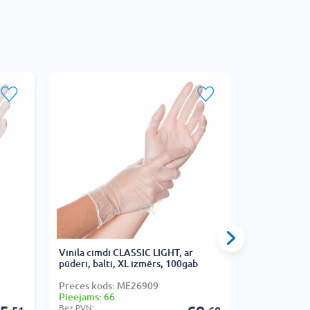
Vinila cimdi CLASSIC LIGHT, ar
Nitrila cimd
pūderi, balti, XL izmērs, 100gab
izmērs, 50g
Preces kods: ME26909
Preces kods
Pieejams: 66
Pieejams: 6
Bez PVN:
Bez PVN: