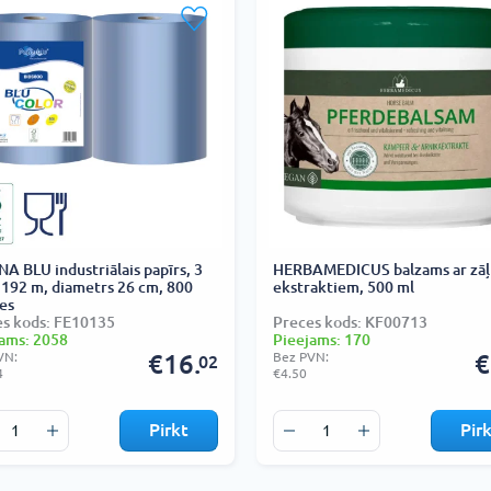
A BLU industriālais papīrs, 3
HERBAMEDICUS balzams ar zāļ
, 192 m, diametrs 26 cm, 800
ekstraktiem, 500 ml
es
s kods: FE10135
Preces kods: KF00713
ams: 2058
Pieejams: 170
VN:
€16.
Bez PVN:
€
02
4
€4.50
Pirkt
Pir