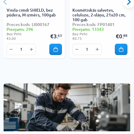
Vinila cimdi SHIELD, bez
Kosmētiskās salvetes,
pūdera, M izmērs, 100gab
celuloze, 2-slāņu, 21x20 cm,
100 gab
Preces kods: LI000167
Preces kods: FP01401
Pieejams: 296
Pieejams: 13343
Bez PVN:
Bez PVN:
€3.
€0.
63
88
€3.00
€0.73