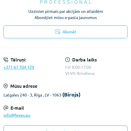
Uzziniet pirmais par akcijām un atlaidēm
Abonējiet mūsu e-pasta jaunumus
Abonēt
Konfidencialitātes paziņojums
Tālruņi:
Darba laiks
+371 67 704 179
I-V: 8:00-17:00
VI-VII: Brīvdiena
Mūsu adrese
(Birojs)
Latgales 240 - 3, Rīga , LV - 1063
E-mail
info@fevex.eu