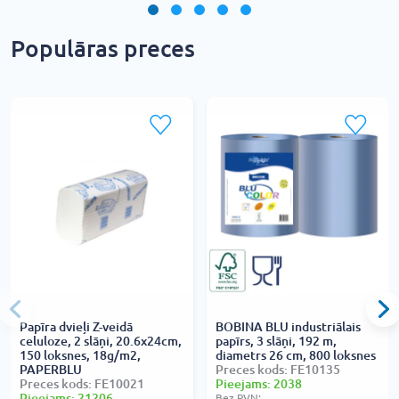
Populāras preces
Papīra dvieļi Z-veidā
BOBINA BLU industriālais
celuloze, 2 slāņi, 20.6x24cm,
papīrs, 3 slāņi, 192 m,
150 loksnes, 18g/m2,
diametrs 26 cm, 800 loksnes
PAPERBLU
Preces kods: FE10135
Preces kods: FE10021
Pieejams: 2038
Pieejams: 21206
Bez PVN: