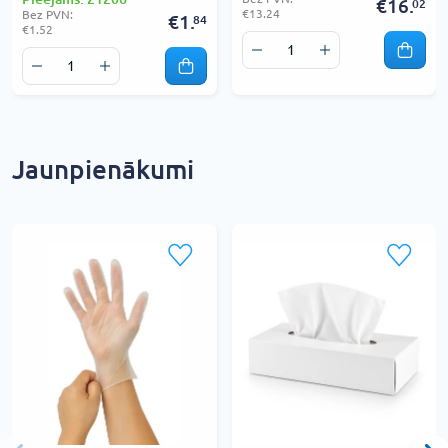
€16.
02
€13.24
Bez PVN:
€1.
84
€1.52
Jaunpienākumi