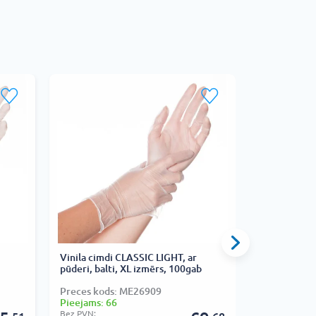
Vinila cimdi CLASSIC LIGHT, ar
Nitrila cimd
pūderi, balti, XL izmērs, 100gab
izmērs, 50g
Preces kods: ME26909
Preces kods
Pieejams: 66
Pieejams: 6
Bez PVN:
Bez PVN: