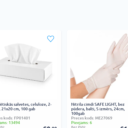
tiskās salvetes, celuloze, 2-
Nitrila cimdi SAFE LIGHT, bez
, 21x20 cm, 100 gab
pūdera, balti, S izmērs, 24cm,
100gab
es kods: FP01401
Preces kods: ME27069
ams: 13494
Pieejams: 6
VN:
Bez PVN: