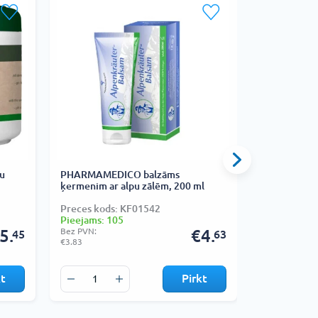
u
PHARMAMEDICO balzāms
HERBAMEDIC
ķermenim ar alpu zālēm, 200 ml
pakava ekst
Preces kods: KF01542
Preces kods
Pieejams: 105
Pieejams: 1
5.
Bez PVN:
€4.
Bez PVN:
45
63
€3.83
€2.60
kt
Pirkt