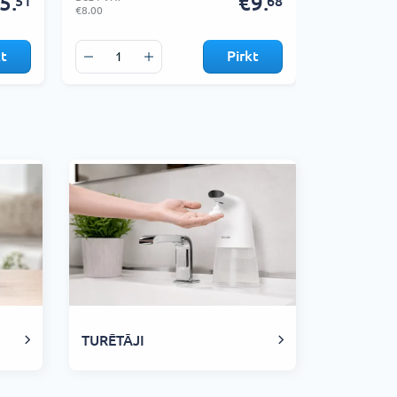
5.
€9.
51
68
€8.00
€9.00
kt
Pirkt
TURĒTĀJI