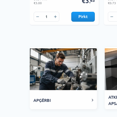
€3.
63
€3.00
€0.73
Pirkt
ATK
APĢĒRBI
APS