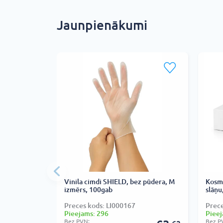
Jaunpienākumi
Vinila cimdi SHIELD, bez pūdera, M
Kosmē
izmērs, 100gab
slāņu
Preces kods: LI000167
Prec
Pieejams: 296
Pieej
Bez PVN:
Bez P