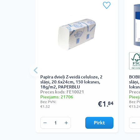
Papīra dvieļi Z-veidā celuloze, 2
BOBIN
slāņi, 20.6x24cm, 150 loksnes,
slāņi
18g/m2, PAPERBLU
loksn
Preces kods: FE10021
Prece
Pieejams: 21706
Pieej
Bez PVN:
€1.
Bez P
84
€1.52
€13.2
Pirkt