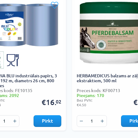
A BLU industriālais papīrs, 3
HERBAMEDICUS balzams ar zāļ
, 192 m, diametrs 26 cm, 800
ekstraktiem, 500 ml
es
s kods: FE10135
Preces kods: KF00713
ams: 2092
Pieejams: 170
VN:
€16.
Bez PVN:
€
02
4
€4.50
Pirkt
Pir