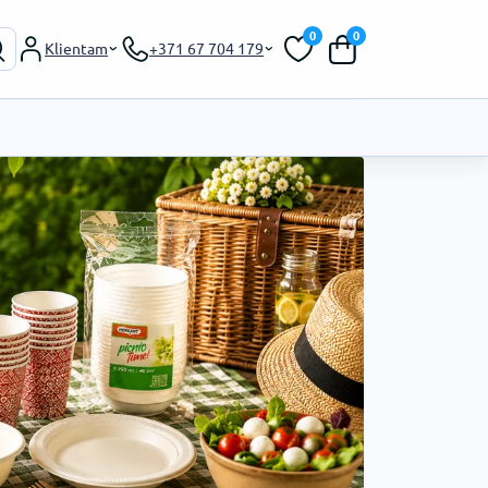
0
0
Klientam
+371 67 704 179