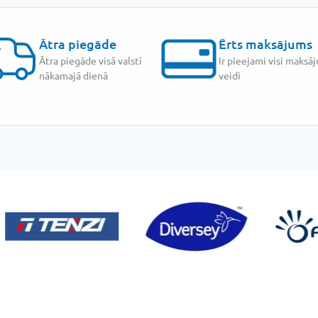
Ātra piegāde
Ērts maksājums
Ātra piegāde visā valstī
Ir pieejami visi maksā
nākamajā dienā
veidi