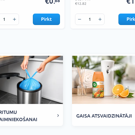
€0.
€1
88
€12.82
Pirkt
Pir
RITUMU
GAISA ATSVAIDZINĀTĀJI
AIMNIEKOŠANAI