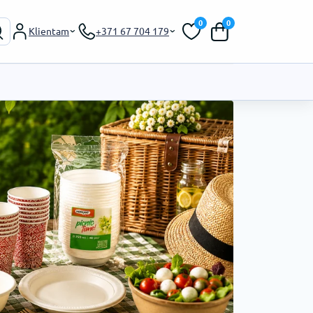
0
0
Klientam
+371 67 704 179