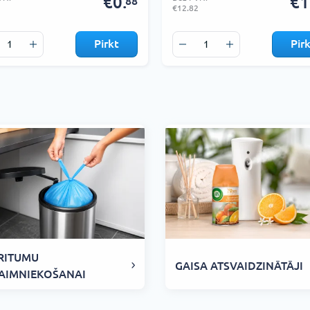
€0.
€1
88
€12.82
Pirkt
Pir
RITUMU
GAISA ATSVAIDZINĀTĀJI
AIMNIEKOŠANAI