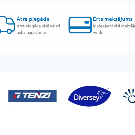
Ātra piegāde
Ērts maksājums
Ātra piegāde visā valstī
Ir pieejami visi maksā
nākamajā dienā
veidi