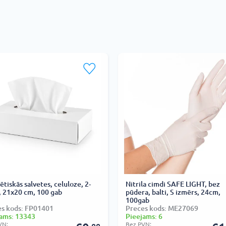
tiskās salvetes, celuloze, 2-
Nitrila cimdi SAFE LIGHT, bez
, 21x20 cm, 100 gab
pūdera, balti, S izmērs, 24cm,
100gab
es kods: FP01401
Preces kods: ME27069
ams: 13343
Pieejams: 6
VN:
Bez PVN: