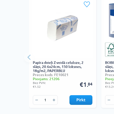
Papīra dvieļi Z-veidā celuloze, 2
BOBIN
slāņi, 20.6x24cm, 150 loksnes,
slāņi
18g/m2, PAPERBLU
loksn
Preces kods: FE10021
Prece
Pieejams: 21206
Pieej
Bez PVN:
€1.
Bez P
84
€1.52
€13.2
Pirkt