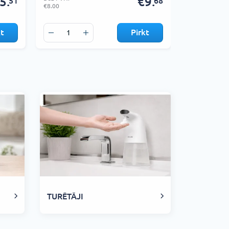
5.
€9.
51
68
€8.00
€9.00
kt
Pirkt
TURĒTĀJI