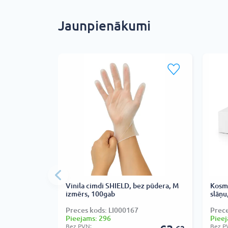
Jaunpienākumi
Vinila cimdi SHIELD, bez pūdera, M
Kosmē
izmērs, 100gab
slāņu
Preces kods: LI000167
Prec
Pieejams: 296
Pieej
Bez PVN:
Bez P