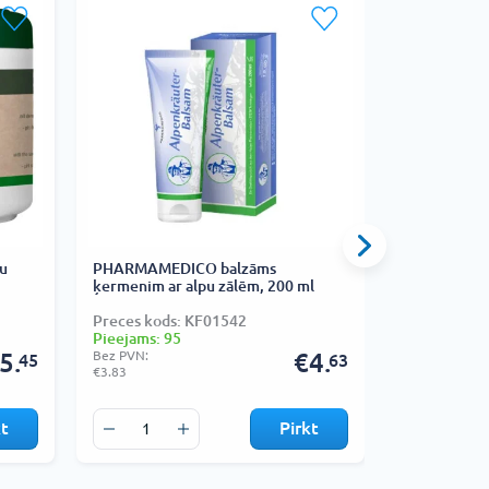
u
PHARMAMEDICO balzāms
HERBAMEDIC
ķermenim ar alpu zālēm, 200 ml
pakava ekst
Preces kods: KF01542
Preces kods
Pieejams: 95
Pieejams: 1
5.
Bez PVN:
€4.
Bez PVN:
45
63
€3.83
€2.60
kt
Pirkt