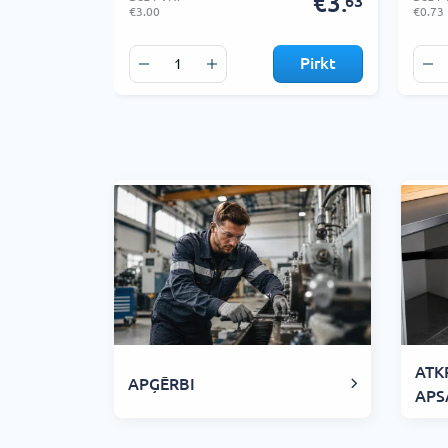
€3.
63
€3.00
€0.73
Pirkt
ATK
APĢĒRBI
APS