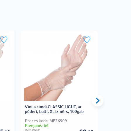
Vinila cimdi CLASSIC LIGHT, ar
Nitrila cimd
pūderi, balti, XL izmērs, 100gab
izmērs, 50g
Preces kods: ME26909
Preces kods
Pieejams: 66
Pieejams: 6
Bez PVN:
Bez PVN: