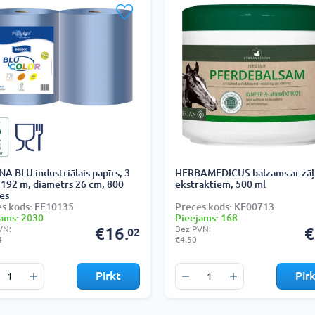
A BLU industriālais papīrs, 3
HERBAMEDICUS balzams ar zāļ
, 192 m, diametrs 26 cm, 800
ekstraktiem, 500 ml
es
s kods: FE10135
Preces kods: KF00713
ams: 2030
Pieejams: 168
VN:
€16.
Bez PVN:
€
02
4
€4.50
Pirkt
Pir