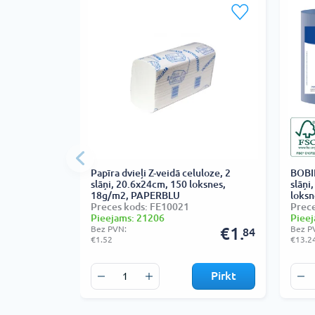
Papīra dvieļi Z-veidā celuloze, 2
BOBIN
slāņi, 20.6x24cm, 150 loksnes,
slāņi
18g/m2, PAPERBLU
loksn
Preces kods: FE10021
Prece
Pieejams: 21206
Pieej
Bez PVN:
€1.
Bez P
84
€1.52
€13.2
Pirkt