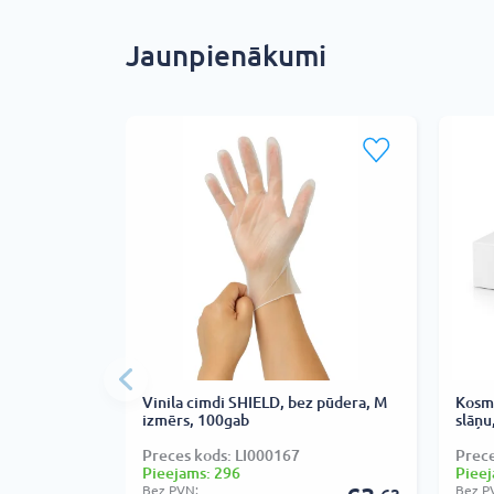
Jaunpienākumi
Vinila cimdi SHIELD, bez pūdera, M
Kosmē
izmērs, 100gab
slāņu
Preces kods: LI000167
Prec
Pieejams: 296
Pieej
Bez PVN:
Bez P