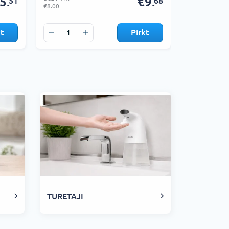
5.
€9.
51
68
€8.00
€9.00
kt
Pirkt
TURĒTĀJI