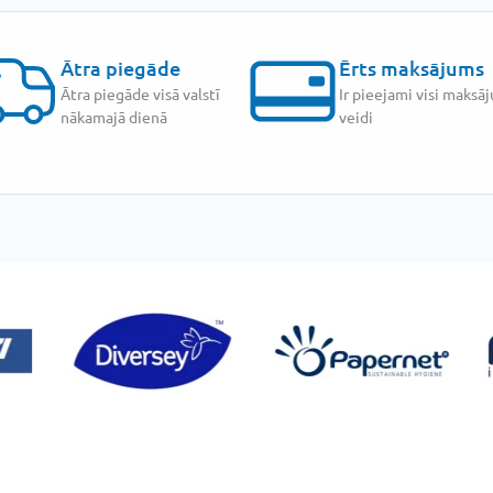
Ātra piegāde
Ērts maksājums
Ātra piegāde visā valstī
Ir pieejami visi maksā
nākamajā dienā
veidi