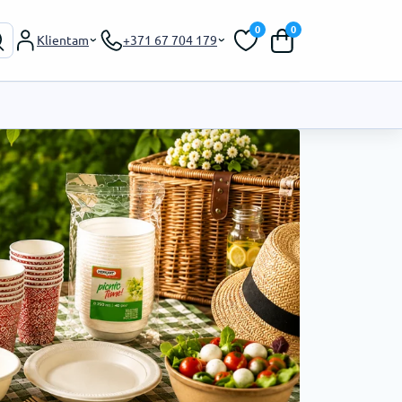
0
0
Klientam
+371 67 704 179