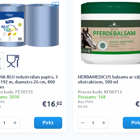
A BLU industriālais papīrs, 3
HERBAMEDICUS balzams ar zāļ
, 192 m, diametrs 26 cm, 800
ekstraktiem, 500 ml
es
s kods: FE10135
Preces kods: KF00713
ams: 2030
Pieejams: 168
VN:
€16.
Bez PVN:
€
02
4
€4.50
Pirkt
Pir