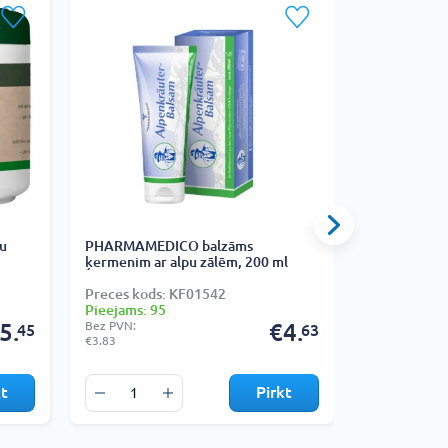
u
PHARMAMEDICO balzāms
HERBAMEDIC
ķermenim ar alpu zālēm, 200 ml
pakava ekst
Preces kods: KF01542
Preces kods
Pieejams: 95
Pieejams: 1
5.
Bez PVN:
€4.
Bez PVN:
45
63
€3.83
€2.60
kt
Pirkt