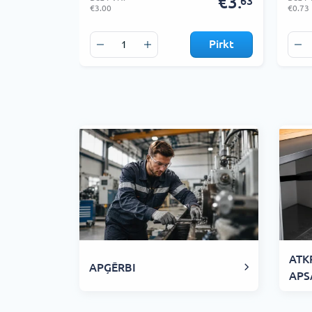
€3.
63
€3.00
€0.73
Pirkt
ATK
APĢĒRBI
APS