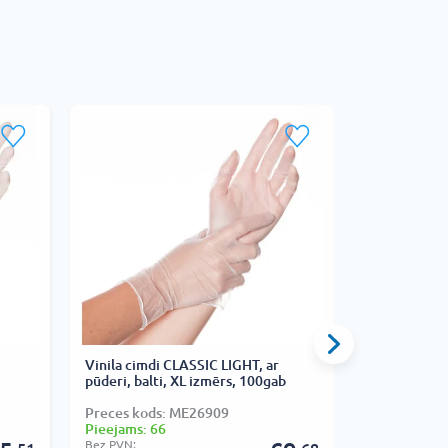
Vinila cimdi CLASSIC LIGHT, ar
Nitrila cimd
pūderi, balti, XL izmērs, 100gab
izmērs, 50g
Preces kods: ME26909
Preces kod
Pieejams: 66
Pieejams: 9
Bez PVN:
Bez PVN: