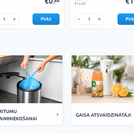
€0.
€1
88
€12.82
Pirkt
Pir
RITUMU
GAISA ATSVAIDZINĀTĀJI
AIMNIEKOŠANAI