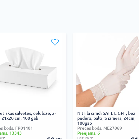
tiskās salvetes, celuloze, 2-
Nitrila cimdi SAFE LIGHT, bez
, 21x20 cm, 100 gab
pūdera, balti, S izmērs, 24cm,
100gab
es kods: FP01401
Preces kods: ME27069
ams: 13343
Pieejams: 6
VN:
Bez PVN: