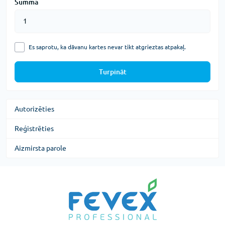
Summa
Es saprotu, ka dāvanu kartes nevar tikt atgrieztas atpakaļ.
Turpināt
Autorizēties
Reģistrēties
Aizmirsta parole