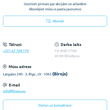
Uzziniet pirmais par akcijām un atlaidēm
Abonējiet mūsu e-pasta jaunumus
Abonēt
Konfidencialitātes paziņojums
Tālruņi:
Darba laiks
+371 67 704 179
I-V: 8:00-17:00
VI-VII: Brīvdiena
Mūsu adrese
(Birojs)
Latgales 240 - 3, Rīga , LV - 1063
E-mail
info@fevex.eu
Doties uz kontaktiem