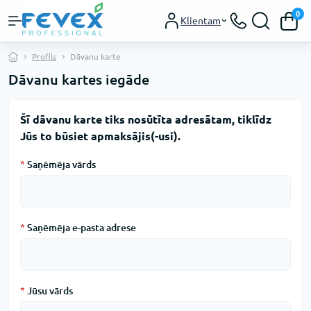
0
Klientam
Profils
Dāvanu karte
Dāvanu kartes iegāde
Šī dāvanu karte tiks nosūtīta adresātam, tiklīdz
Jūs to būsiet apmaksājis(-usi).
*
Saņēmēja vārds
*
Saņēmēja e-pasta adrese
*
Jūsu vārds