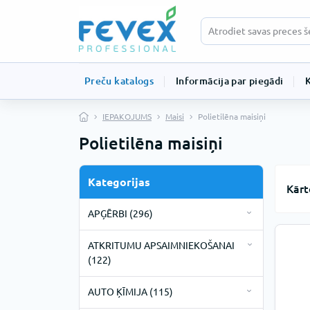
Preču katalogs
Informācija par piegādi
IEPAKOJUMS
Maisi
Polietilēna maisiņi
Polietilēna maisiņi
Kategorijas
Kārt
APĢĒRBI (296)
Darba apģērbi (19)
ATKRITUMU APSAIMNIEKOŠANAI
Apavi (3)
Vienreizlietojamie apģērbi (277)
(122)
Apģērbs (1)
Bahilas (9)
Atkritumu maisi (93)
AUTO ĶĪMIJA (115)
Bio noārdāmie atkritumu maisi
Cimdi (13)
Cepurītes (18)
Atkritumu tvertnes (29)