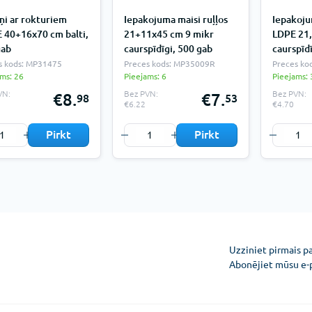
ņi ar rokturiem
Iepakojuma maisi ruļļos
Iepakoju
 40+16x70 cm balti,
21+11x45 cm 9 mikr
LDPE 21,
gab
caurspīdīgi, 500 gab
caurspīdī
s kods: MP31475
Preces kods: MP35009R
Preces ko
ms: 26
Pieejams: 6
Pieejams: 
VN:
Bez PVN:
Bez PVN:
€8.
€7.
98
53
€6.22
€4.70
Pirkt
Pirkt
Uzziniet pirmais p
Abonējiet mūsu e-
Konfidencialitātes pazi