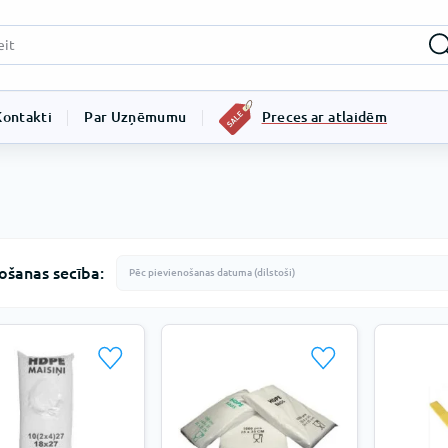
Kontakti
Par Uzņēmumu
Preces ar atlaidēm
ošanas secība: