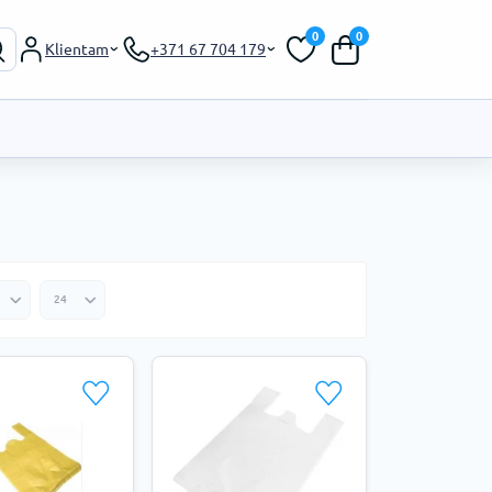
0
0
Klientam
+371 67 704 179