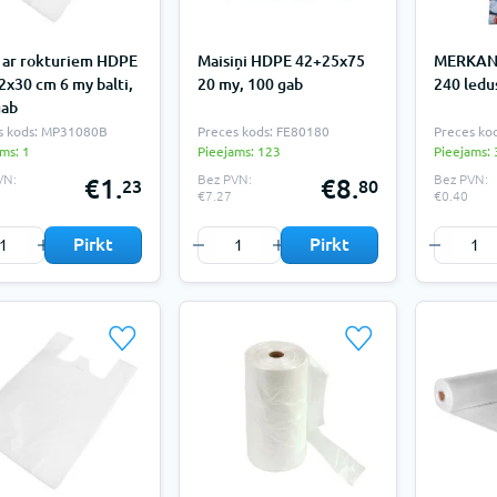
i ar rokturiem HDPE
Maisiņi HDPE 42+25x75
MERKANT
x30 cm 6 my balti,
20 my, 100 gab
240 ledu
gab
s kods: MP31080B
Preces kods: FE80180
Preces ko
ms: 1
Pieejams: 123
Pieejams: 
VN:
Bez PVN:
Bez PVN:
€1.
€8.
23
80
€7.27
€0.40
Pirkt
Pirkt