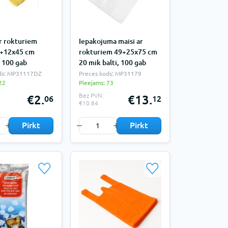
ar rokturiem
Iepakojuma maisi ar
+12x45 cm
rokturiem 49+25x75 cm
, 100 gab
20 mik balti, 100 gab
ds: MP31117DZ
Preces kods: MP31179
22
Pieejams: 73
Bez PVN:
€2.
€13.
06
12
€10.84
Pirkt
Pirkt