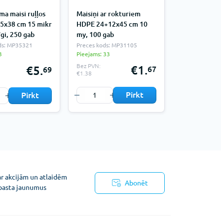
ma maisi ruļļos
Maisiņi ar rokturiem
5x38 cm 15 mikr
HDPE 24+12x45 cm 10
gi, 250 gab
my, 100 gab
ds: MP35321
Preces kods: MP31105
3
Pieejams: 33
Bez PVN:
€1.
€5.
67
69
€1.38
Pirkt
Pirkt
ar akcijām un atlaidēm
Abonēt
pasta jaunumus
ņojums