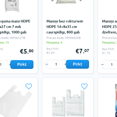
kojuma maisi HDPE
Maisiņi bez rokturiem
Maisiņi 
x27 cm 7 mik
HDPE 14+8x35 cm
HDPE 25
pīdīgi, 1000 gab
caurspīdīgi, 800 gab
dzelteni
s kods: MP36127B
Preces kods: MP36435B
Preces ko
ms: 13
Pieejams: 4
Pieejams: 
Bez PVN:
VN:
Bez PVN:
€7.
€5.
07
80
€5.84
€1.70
Pirkt
Pirkt