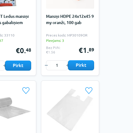
 Ledus maisiņi
Maisiņi HDPE 24x12x45 9
s gabaliņiem
my oranži, 100 gab
ds: 33110
Preces kods: MP30109OR
37
Pieejams: 3
Bez PVN:
€1.
€0.
89
48
€1.56
Pirkt
Pirkt