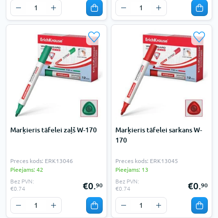
Marķieris tāfelei zaļš W-170
Marķieris tāfelei sarkans W-
170
Preces kods: ERK13046
Preces kods: ERK13045
Pieejams: 42
Pieejams: 13
Bez PVN:
Bez PVN:
€0.
€0.
90
90
€0.74
€0.74