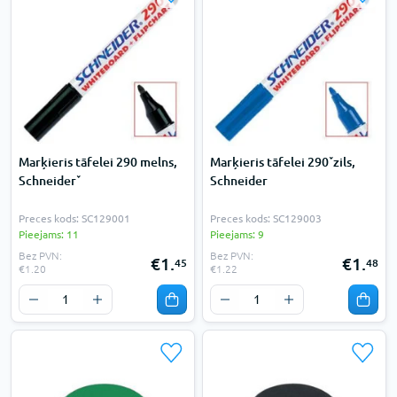
Marķieris tāfelei 290 melns,
Marķieris tāfelei 290ˇzils,
Schneiderˇ
Schneider
Preces kods: SC129001
Preces kods: SC129003
Pieejams: 11
Pieejams: 9
Bez PVN:
Bez PVN:
€1.
€1.
45
48
€1.20
€1.22