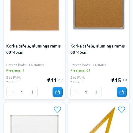
Korķa tāfele, alumīnija rāmis
Korķa tāfele, alumīnija rāmis
60*45cm
60*45cm
Preces kods: FO704011
Preces kods: FO70401
Pieejams: 1
Pieejams: 61
Bez PVN:
Bez PVN:
€11.
€15.
80
10
€9.75
€12.48