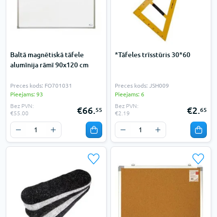
Baltā magnētiskā tāfele
*Tāfeles trīsstūris 30*60
alumīnija rāmī 90x120 cm
Preces kods: FO701031
Preces kods: JSH009
Pieejams: 93
Pieejams: 6
Bez PVN:
Bez PVN:
€66.
€2.
55
65
€55.00
€2.19