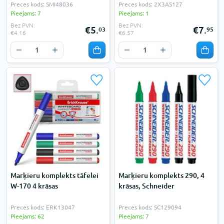
Preces kods: SMI48036
Preces kods: 2X3AS127
Pieejams: 7
Pieejams: 1
Bez PVN:
Bez PVN:
€5.
€7.
03
95
€4.16
€6.57
Marķieru komplekts tāfelei
Marķieru komplekts 290, 4
W-170 4 krāsas
krāsas, Schneider
Preces kods: ERK13047
Preces kods: SC129094
Pieejams: 62
Pieejams: 7