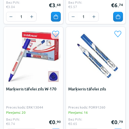
Bez PVN:
Bez PVN:
€3.
€6.
68
74
€3.04
€5.57
Marķieris tāfelei zils W-170
Marķieris tāfelei zils
Preces kods: ERK13044
Preces kods: FOR91260
Pieejams: 20
Pieejams: 16
Bez PVN:
Bez PVN:
€0.
€0.
90
79
€0.74
€0.65