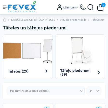
0
Klientam
KANCELEJAS UN BIROJA PRECES
Vizuāla prezentācija
Tāfeles un t
Tāfeles un tāfeles piederumi
Tāfeļu piederumi
Tāfeles (29)
(59)