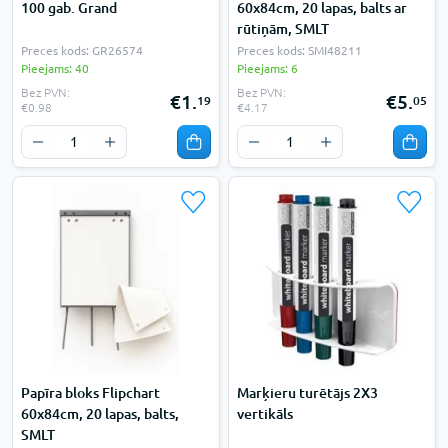
100 gab. Grand
60x84cm, 20 lapas, balts ar
rūtiņām, SMLT
Preces kods: GR26574
Preces kods: SMI48211
Pieejams: 40
Pieejams: 6
Bez PVN:
Bez PVN:
€1.
€5.
19
05
€0.98
€4.17
Papīra bloks Flipchart
Marķieru turētājs 2X3
60x84cm, 20 lapas, balts,
vertikāls
SMLT