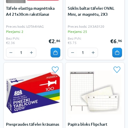
Tāfele elastīga magnētiska
Sūklis baltai tāfelei OVAL
A4 21x30cm rakstīšanai
Mini, ar magnētu, 2X3
Preces kods: LOTA4MAG
Preces kods: 2X3AS120
Pieejams: 2
Pieejams: 25
Bez PVN:
Bez PVN:
€2.
€6.
86
96
€2.36
€5.75
Piespraudes tāfelei krāsainas
Papīra bloks Flipchart