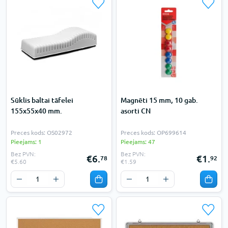
Sūklis baltai tāfelei
Magnēti 15 mm, 10 gab.
155x55x40 mm.
asorti CN
Preces kods: OS02972
Preces kods: OP699614
Pieejams: 1
Pieejams: 47
Bez PVN:
Bez PVN:
€6.
€1.
78
92
€5.60
€1.59