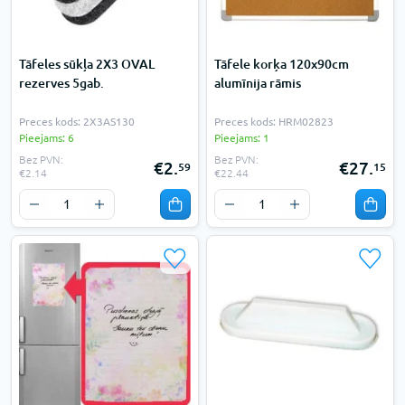
Tāfeles sūkļa 2X3 OVAL
Tāfele korķa 120x90cm
rezerves 5gab.
alumīnija rāmis
Preces kods: 2X3AS130
Preces kods: HRM02823
Pieejams: 6
Pieejams: 1
Bez PVN:
Bez PVN:
€2.
€27.
59
15
€2.14
€22.44