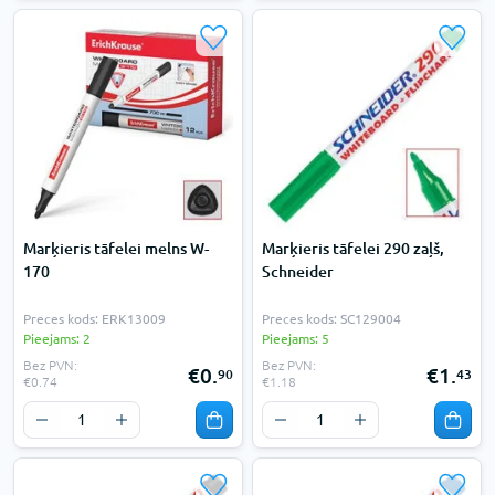
Marķieris tāfelei melns W-
Marķieris tāfelei 290 zaļš,
170
Schneider
Preces kods: ERK13009
Preces kods: SC129004
Pieejams: 2
Pieejams: 5
Bez PVN:
Bez PVN:
€0.
€1.
90
43
€0.74
€1.18