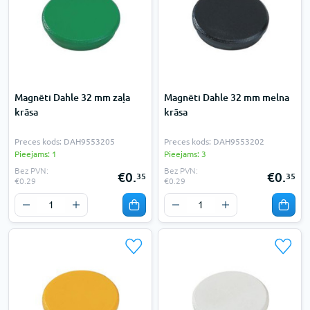
Magnēti Dahle 32 mm zaļa
Magnēti Dahle 32 mm melna
krāsa
krāsa
Preces kods: DAH9553205
Preces kods: DAH9553202
Pieejams: 1
Pieejams: 3
Bez PVN:
Bez PVN:
€0.
€0.
35
35
€0.29
€0.29