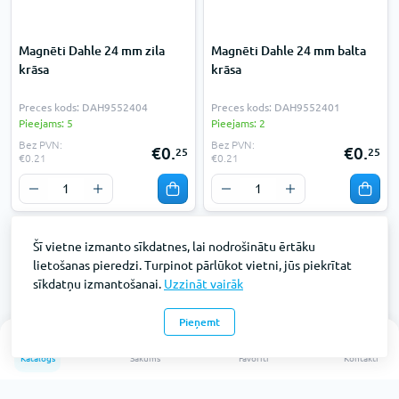
Magnēti Dahle 24 mm zila
Magnēti Dahle 24 mm balta
krāsa
krāsa
Preces kods: DAH9552404
Preces kods: DAH9552401
Pieejams: 5
Pieejams: 2
Bez PVN:
Bez PVN:
€0.
€0.
25
25
€0.21
€0.21
Šī vietne izmanto sīkdatnes, lai nodrošinātu ērtāku
lietošanas pieredzi. Turpinot pārlūkot vietni, jūs piekrītat
sīkdatņu izmantošanai.
Uzzināt vairāk
Pieņemt
0
Katalogs
Sākums
Favorīti
Kontakti