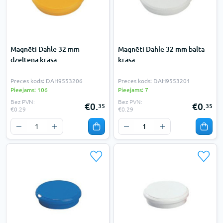
Magnēti Dahle 32 mm
Magnēti Dahle 32 mm balta
dzeltena krāsa
krāsa
Preces kods: DAH9553206
Preces kods: DAH9553201
Pieejams: 106
Pieejams: 7
Bez PVN:
Bez PVN:
€0.
€0.
35
35
€0.29
€0.29