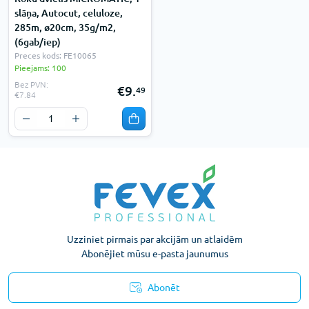
slāņa, Autocut, celuloze,
285m, ø20cm, 35g/m2,
(6gab/iep)
Preces kods: FE10065
Pieejams: 100
Bez PVN:
€9.
49
€7.84
Uzziniet pirmais par akcijām un atlaidēm
Abonējiet mūsu e-pasta jaunumus
Abonēt