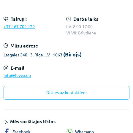
Konfidencialitātes paziņojums
Tālruņi:
Darba laiks
+371 67 704 179
I-V: 8:00-17:00
VI-VII: Brīvdiena
Mūsu adrese
(Birojs)
Latgales 240 - 3, Rīga , LV - 1063
E-mail
info@fevex.eu
Doties uz kontaktiem
Mēs sociālajos tīklos
Whatsapp
Facebook