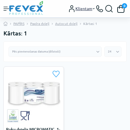
0
Klientam
PAPĪRS
Papīra dvieļi
Autocut dvieļi
Kārtas: 1
Kārtas: 1
Roku dvielis MICROMATIC, 1-