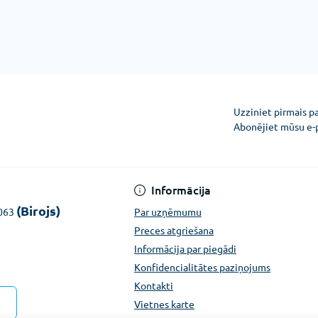
Uzziniet pirmais p
Abonējiet mūsu e-
Konfidencialitātes pazi
Informācija
(Birojs)
1063
Par uzņēmumu
Preces atgriešana
Informācija par piegādi
Konfidencialitātes paziņojums
Kontakti
Vietnes karte