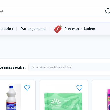
Kontakti
Par Uzņēmumu
Preces ar atlaidēm
ošanas secība: