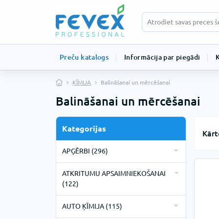
Preču katalogs
Informācija par piegādi
ĶĪMIJA
Balināšanai un mērcēšanai
Balināšanai un mērcēšanai
Kategorijas
Kārt
APĢĒRBI (296)
Darba apģērbi (19)
ATKRITUMU APSAIMNIEKOŠANAI
Apavi (3)
Vienreizlietojamie apģērbi (277)
(122)
Apģērbs (1)
Bahilas (9)
Atkritumu maisi (93)
AUTO ĶĪMIJA (115)
Bio noārdāmie atkritumu maisi
Cimdi (13)
Cepurītes (18)
Atkritumu tvertnes (29)