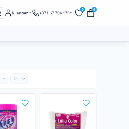
0
0
Klientam
+371 67 704 179