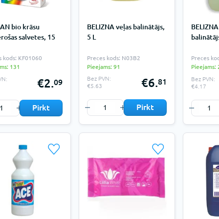
AN bio krāsu
BELIZNA veļas balinātājs,
BELIZNA 
rošas salvetes, 15
5 L
balinātājs
s kods: KF01060
Preces kods: N03B2
Preces ko
ams: 131
Pieejams: 91
Pieejams: 
Bez PVN:
VN:
Bez PVN:
€6.
€2.
81
09
€5.63
€4.17
Pirkt
Pirkt