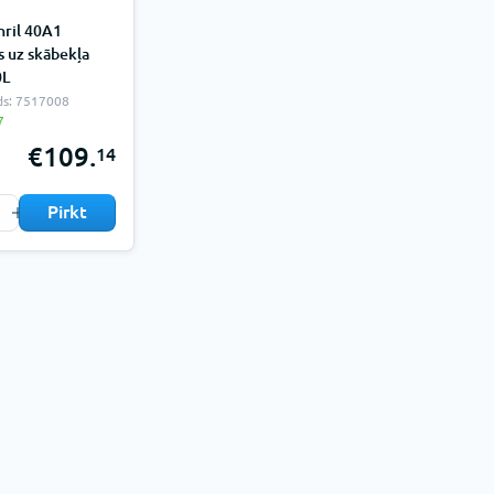
ril 40A1
s uz skābekļa
0L
ds: 7517008
7
€109.
14
Pirkt