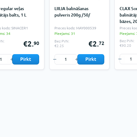
egular veļas
LIILIA balināšanas
CLAX Son
ātājs balts, 1 L
pulveris 200g /50/
balinātāj
bāzes, 2
s kods: SINACER1
Preces kods: MAY000539
Preces ko
ms: 34
Pieejams: 31
Pieejams: 
Bez PVN:
VN:
Bez PVN:
€2.
€2.
90
72
€90.20
€2.25
Pirkt
Pirkt