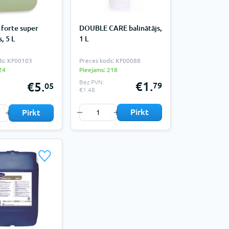
forte super
DOUBLE CARE balinātājs,
, 5 L
1 L
ds: KF00103
Preces kods: KF00088
24
Pieejams: 218
Bez PVN:
€1.
€5.
79
05
€1.48
Pirkt
Pirkt