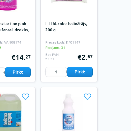
xi action pink
LILIJA color balinātājs,
rīšanas līdzeklis,
200 g
ds: VAN08174
Preces kods: KF01147
2
Pieejams: 31
Bez PVN:
€2.
€14.
67
27
€2.21
Pirkt
Pirkt