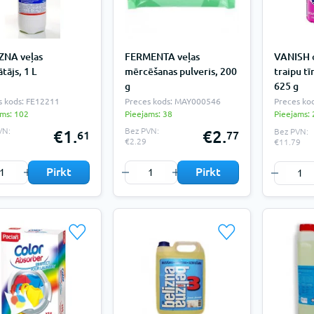
ZNA veļas
FERMENTA veļas
VANISH o
ātājs, 1 L
mērcēšanas pulveris, 200
traipu tī
g
625 g
s kods: FE12211
Preces kods: MAY000546
Preces ko
ams: 102
Pieejams: 38
Pieejams: 
VN:
Bez PVN:
Bez PVN:
€1.
€2.
61
77
€2.29
€11.79
Pirkt
Pirkt