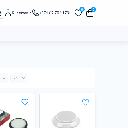
0
0
Klientam
+371 67 704 179