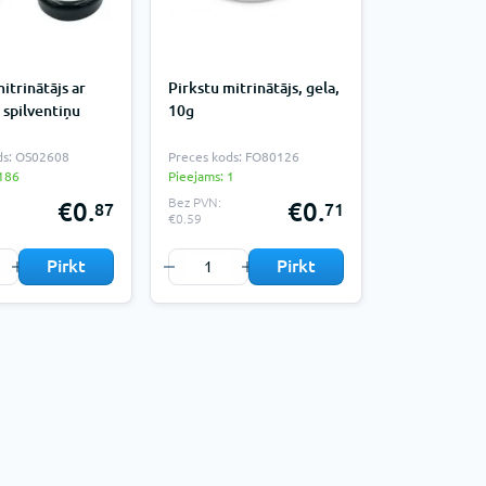
itrinātājs ar
Pirkstu mitrinātājs, gela,
 spilventiņu
10g
ds: OS02608
Preces kods: FO80126
 186
Pieejams: 1
Bez PVN:
€0.
€0.
87
71
€0.59
Pirkt
Pirkt