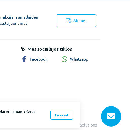
ar akcijām un atlaidēm
Abonēt
pasta jaunumus
ņojums
Mēs sociālajos tīklos
Whatsapp
Facebook
īkdatņu izmantošanai.
Pieņemt
Fevex © 2026
Vietnes izstrāde
Intent Solutions