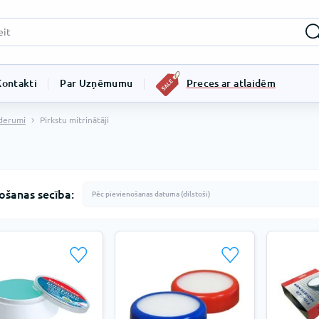
Kontakti
Par Uzņēmumu
Preces ar atlaidēm
derumi
Pirkstu mitrinātāji
ošanas secība: