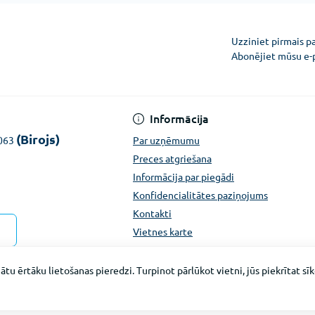
Uzziniet pirmais p
Abonējiet mūsu e-
Konfidencialitātes pazi
Informācija
(Birojs)
1063
Par uzņēmumu
Preces atgriešana
Informācija par piegādi
Konfidencialitātes paziņojums
Kontakti
Vietnes karte
ātu ērtāku lietošanas pieredzi. Turpinot pārlūkot vietni, jūs piekrītat s