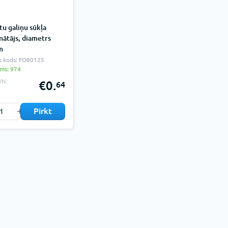
tu galiņu sūkļa
nātājs, diametrs
m
s kods: FO80125
ams: 974
VN:
€0.
64
Pirkt