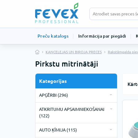
Preču katalogs
Informācija par piegādi
KANCELEJAS UN BIROJA PRECES
Rakstāmgalda pie
Pirkstu mitrinātāji
Kategorijas
Kārt
APĢĒRBI (296)
Darba apģērbi (19)
ATKRITUMU APSAIMNIEKOŠANAI
Apavi (3)
Vienreizlietojamie apģērbi (277)
(122)
Apģērbs (1)
Bahilas (9)
Atkritumu maisi (93)
AUTO ĶĪMIJA (115)
Bio noārdāmie atkritumu maisi
Cimdi (13)
Cepurītes (18)
Atkritumu tvertnes (29)