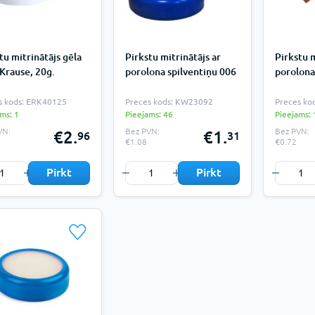
tu mitrinātājs gēla
Pirkstu mitrinātājs ar
Pirkstu m
Krause, 20g.
porolona spilventiņu 006
porolona
s kods: ERK40125
Preces kods: KW23092
Preces ko
ms: 1
Pieejams: 46
Pieejams:
VN:
Bez PVN:
Bez PVN:
€2.
€1.
96
31
€1.08
€0.72
Pirkt
Pirkt