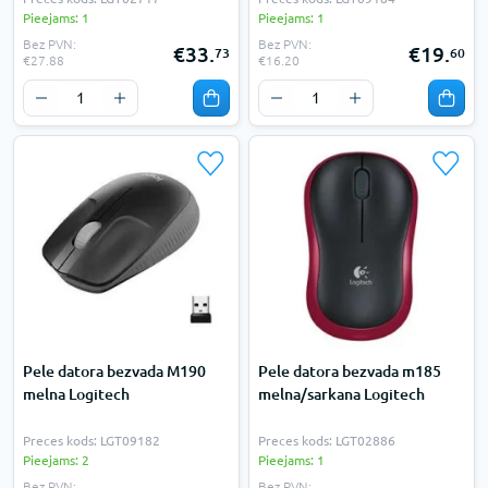
Pieejams: 1
Pieejams: 1
Bez PVN:
Bez PVN:
€33.
€19.
73
60
€27.88
€16.20
Pele datora bezvada M190
Pele datora bezvada m185
melna Logitech
melna/sarkana Logitech
Preces kods: LGT09182
Preces kods: LGT02886
Pieejams: 2
Pieejams: 1
Bez PVN:
Bez PVN: