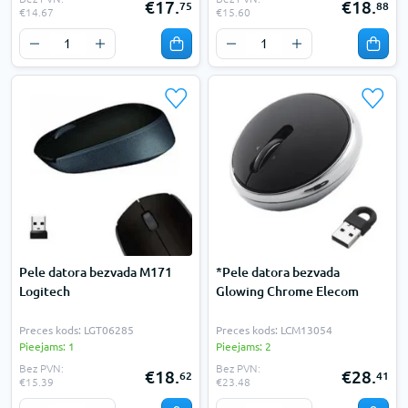
€17.
€18.
75
88
€14.67
€15.60
Pele datora bezvada M171
*Pele datora bezvada
Logitech
Glowing Chrome Elecom
Preces kods: LGT06285
Preces kods: LCM13054
Pieejams: 1
Pieejams: 2
Bez PVN:
Bez PVN:
€18.
€28.
62
41
€15.39
€23.48