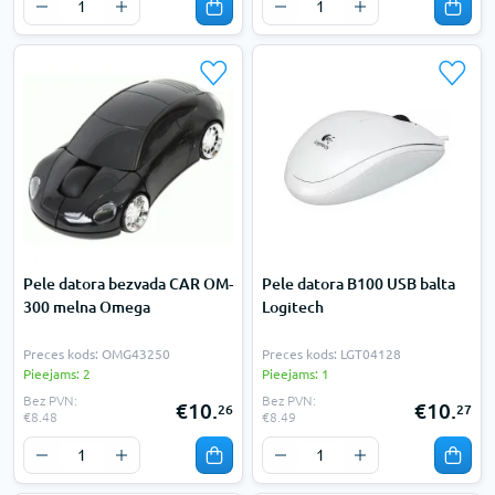
Pele datora bezvada CAR OM-
Pele datora B100 USB balta
300 melna Omega
Logitech
Preces kods: OMG43250
Preces kods: LGT04128
Pieejams: 2
Pieejams: 1
Bez PVN:
Bez PVN:
€10.
€10.
26
27
€8.48
€8.49