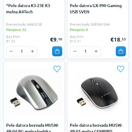
*Pele datora K3-23E K3
Pele datora GX-990 Gaming
melna A4Tech
USB SVEN
Preces kods: A4K323E
Preces kods: SVEN01246
Pieejams: 32
Pieejams: 8
Bez PVN:
Bez PVN:
€9.
€18.
10
53
€7.52
€15.31
Pele datora bezvada MUSW-
Pele datora bezvada MUSW-
4B-04-BG melna/pelēka
4B-01 melna GEMBIRD