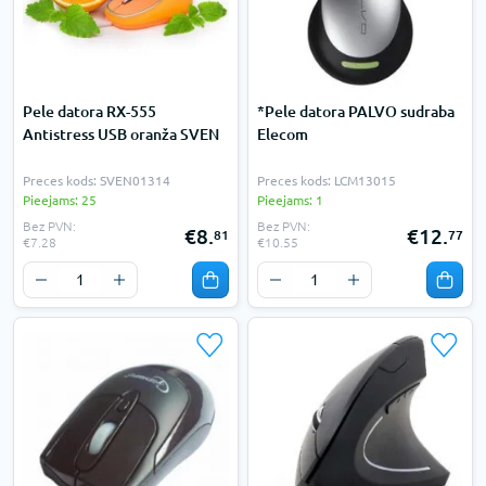
Pele datora RX-555
*Pele datora PALVO sudraba
Antistress USB oranža SVEN
Elecom
Preces kods: SVEN01314
Preces kods: LCM13015
Pieejams: 25
Pieejams: 1
Bez PVN:
Bez PVN:
€8.
€12.
81
77
€7.28
€10.55