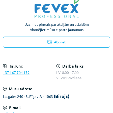
Uzziniet pirmais par akcijām un atlaidēm
Abonējiet mūsu e-pasta jaunumus
Abonēt
Konfidencialitātes paziņojums
Tālruņi:
Darba laiks
+371 67 704 179
I-V: 8:00-17:00
VI-VII: Brīvdiena
Mūsu adrese
(Birojs)
Latgales 240 - 3, Rīga , LV - 1063
E-mail