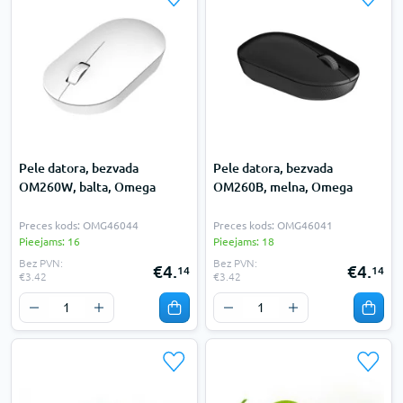
Pele datora, bezvada
Pele datora, bezvada
OM260W, balta, Omega
OM260B, melna, Omega
Preces kods: OMG46044
Preces kods: OMG46041
Pieejams: 16
Pieejams: 18
Bez PVN:
Bez PVN:
€4.
€4.
14
14
€3.42
€3.42