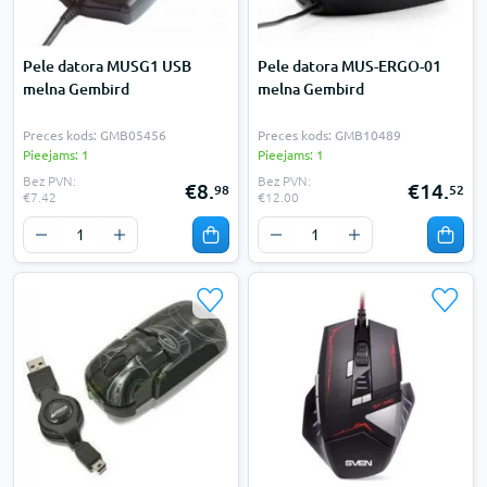
Pele datora MUSG1 USB
Pele datora MUS-ERGO-01
melna Gembird
melna Gembird
Preces kods: GMB05456
Preces kods: GMB10489
Pieejams: 1
Pieejams: 1
Bez PVN:
Bez PVN:
€8.
€14.
98
52
€7.42
€12.00