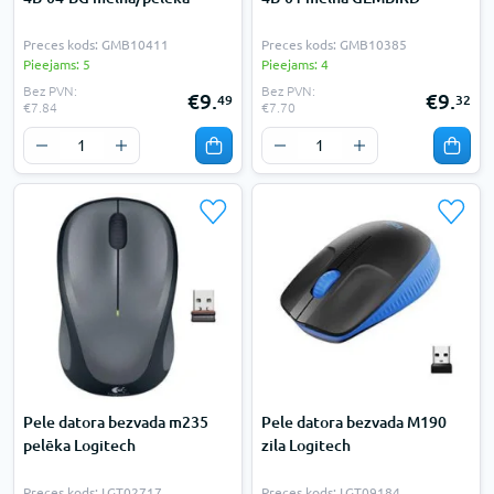
Preces kods: GMB10411
Preces kods: GMB10385
Pieejams: 5
Pieejams: 4
Bez PVN:
Bez PVN:
€9.
€9.
49
32
€7.84
€7.70
Pele datora bezvada m235
Pele datora bezvada M190
pelēka Logitech
zila Logitech
Preces kods: LGT02717
Preces kods: LGT09184