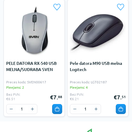
PELE DATORA RX-540 USB
Pele datora M90 USB melna
MELNA/SUDRABA SVEN
Logitech
Preces kods: SVEN00617
Preces kods: LGT02187
Pieejams: 2
Pieejams: 4
Bez PVN:
Bez PVN:
€7.
€7.
88
51
€6.51
€6.21