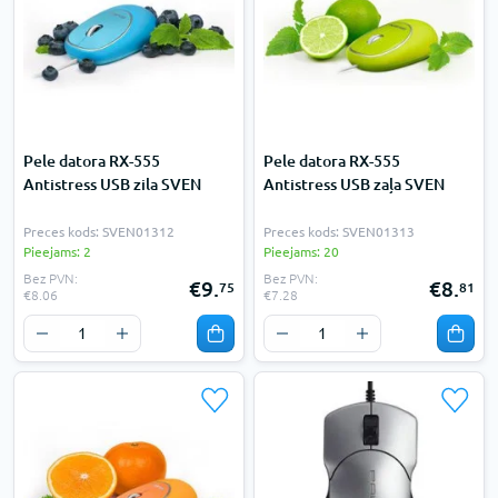
Pele datora RX-555
Pele datora RX-555
Antistress USB zila SVEN
Antistress USB zaļa SVEN
Preces kods: SVEN01312
Preces kods: SVEN01313
Pieejams: 2
Pieejams: 20
Bez PVN:
Bez PVN:
€9.
€8.
75
81
€8.06
€7.28