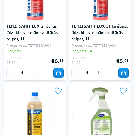
TENZI SANIT LUX tīrīšanas
TENZI SANIT LUX GT tīrīšanas
līdzeklis virsmām sanitārās
līdzeklis virsmām sanitārās
telpās, 1L
telpās, 1L
Preces kods: TZTT551A001
Preces kods: TZTT552A001
Pieejams: 9
Pieejams: 34
Bez PVN:
Bez PVN:
€6.
€5.
88
93
€5.69
€4.90