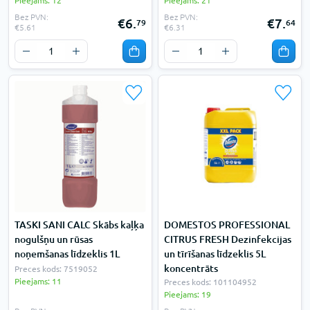
Pieejams: 12
Pieejams: 21
Bez PVN:
Bez PVN:
€6.
€7.
79
64
€5.61
€6.31
TASKI SANI CALC Skābs kaļķa
DOMESTOS PROFESSIONAL
nogulšņu un rūsas
CITRUS FRESH Dezinfekcijas
noņemšanas līdzeklis 1L
un tīrīšanas līdzeklis 5L
koncentrāts
Preces kods: 7519052
Pieejams: 11
Preces kods: 101104952
Pieejams: 19