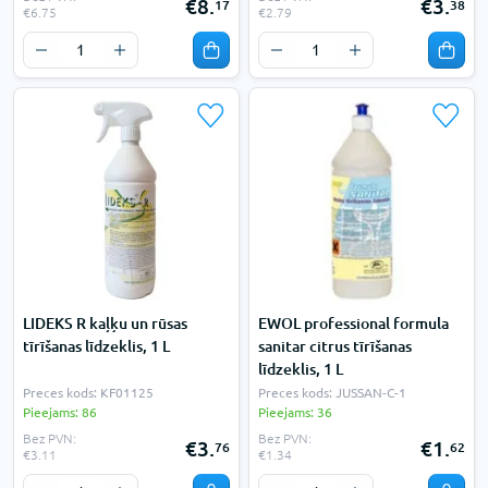
€8.
€3.
17
38
€6.75
€2.79
LIDEKS R kaļķu un rūsas
EWOL professional formula
tīrīšanas līdzeklis, 1 L
sanitar citrus tīrīšanas
līdzeklis, 1 L
Preces kods: KF01125
Preces kods: JUSSAN-C-1
Pieejams: 86
Pieejams: 36
Bez PVN:
Bez PVN:
€3.
€1.
76
62
€3.11
€1.34