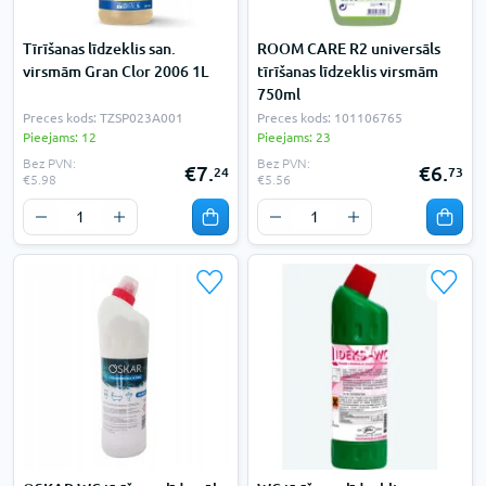
Tīrīšanas līdzeklis san.
ROOM CARE R2 universāls
virsmām Gran Clor 2006 1L
tīrīšanas līdzeklis virsmām
750ml
Preces kods: TZSP023A001
Preces kods: 101106765
Pieejams: 12
Pieejams: 23
Bez PVN:
Bez PVN:
€7.
€6.
24
73
€5.98
€5.56