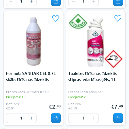
Formula SANITAR GEL 0.7L
Tualetes tīrīšanas līdzeklis
skābs tīrīšanas līdzeklis
stipras iedarbības gēls, 1 L
Preces kods: JUSSAN-07-GEL
Preces kods: KV00282
Pieejams: 13
Pieejams: 2
Bez PVN:
Bez PVN:
€2.
€7.
43
49
€2.01
€6.19