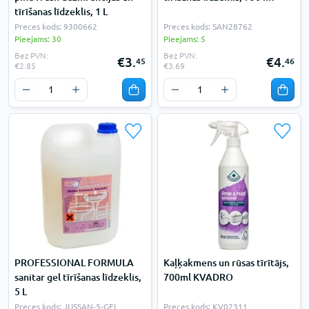
tīrīšanas līdzeklis, 1 L
Preces kods: 9300662
Preces kods: SAN28762
Pieejams: 30
Pieejams: 5
Bez PVN:
Bez PVN:
€3.
€4.
45
46
€2.85
€3.69
PROFESSIONAL FORMULA
Kaļķakmens un rūsas tīrītājs,
sanitar gel tīrīšanas līdzeklis,
700ml KVADRO
5 L
Preces kods: JUSSAN-5-GEL
Preces kods: KV02311