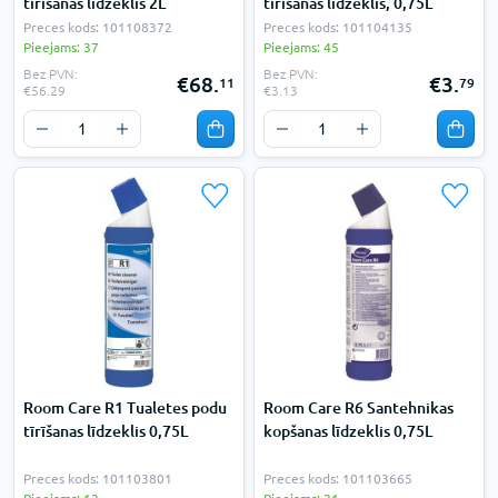
tīrīšanas līdzeklis 2L
tīrīšanas līdzeklis, 0,75L
Preces kods: 101108372
Preces kods: 101104135
Pieejams: 37
Pieejams: 45
Bez PVN:
Bez PVN:
€68.
€3.
11
79
€56.29
€3.13
Room Care R1 Tualetes podu
Room Care R6 Santehnikas
tīrīšanas līdzeklis 0,75L
kopšanas līdzeklis 0,75L
Preces kods: 101103801
Preces kods: 101103665