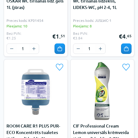
OSKAR WC tīrīšanas līdz.gēls
WC tīrīšanas līdzeklis,
1L (jūras)
LIDEKS-WC, pH 2-4, 1L
Preces kods: KF01454
Preces kods: JUSLWC-1
Pieejams: 10
Pieejams: 8
Bez PVN:
Bez PVN:
€1.
€4.
51
65
€1.25
€3.84
ROOM CARE R1 PLUS PUR-
CIF Professional Cream
ECO Koncentrēts tualetes
Lemon universāls krēmveida