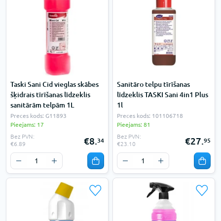
Taski Sani Cid vieglas skābes
Sanitāro telpu tīrīšanas
šķidrais tīrīšanas līdzeklis
līdzeklis TASKI Sani 4in1 Plus
sanitārām telpām 1L
1l
Preces kods: G11893
Preces kods: 101106718
Pieejams: 17
Pieejams: 81
Bez PVN:
Bez PVN:
€8.
€27.
34
95
€6.89
€23.10