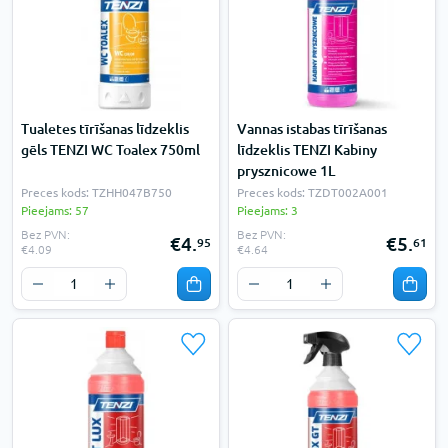
Tualetes tīrīšanas līdzeklis
Vannas istabas tīrīšanas
gēls TENZI WC Toalex 750ml
līdzeklis TENZI Kabiny
prysznicowe 1L
Preces kods: TZHH047B750
Preces kods: TZDT002A001
Pieejams: 57
Pieejams: 3
Bez PVN:
Bez PVN:
€4.
€5.
95
61
€4.09
€4.64