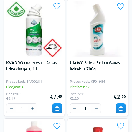
KVADRO tualetes tīrīšanas
Ūla WC želeja 3x1 tīrīšanas
līdzeklis gēls, 1 L
līdzeklis 700g
Preces kods: KV00281
Preces kods: KF01984
Pieejams: 6
Pieejams: 17
Bez PVN:
Bez PVN:
€7.
€2.
49
66
€6.19
€2.20