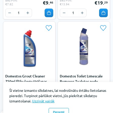
Bez PVN:
Bez PVN:
€9.
€19.
46
29
€7.82
€15.94
Domestos Grout Cleaner
Domestos Toilet Limescale
750ml flīžu šuvju tīrīšanas
Remover Tualetes podu
līdzeklis
tīrīšanas līdzeklis 0.75L
Šī vietne izmanto sīkdatnes, lai nodrošinātu ērtāku lietošanas
Preces kods: 100877845
Preces kods: 7518657
pieredzi. Turpinot pārlūkot vietni, jūs piekrītat sīkdatņu
Pieejams: 14
Pieejams: 70
izmantošanai.
Uzzināt vairāk
Bez PVN:
Bez PVN:
€8.
€6.
83
51
€7.30
€5.38
Pieņemt