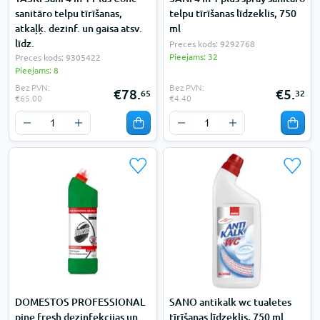
sanitāro telpu tīrīšanas,
telpu tīrīšanas līdzeklis, 750
atkaļķ. dezinf. un gaisa atsv.
ml
līdz.
Preces kods: 9292768
Pieejams: 32
Preces kods: 9305422
Pieejams: 8
Bez PVN:
Bez PVN:
€78.
€5.
65
32
€65.00
€4.40
DOMESTOS PROFESSIONAL
SANO antikalk wc tualetes
pine fresh dezinfekcijas un
tīrīšanas līdzeklis, 750 ml