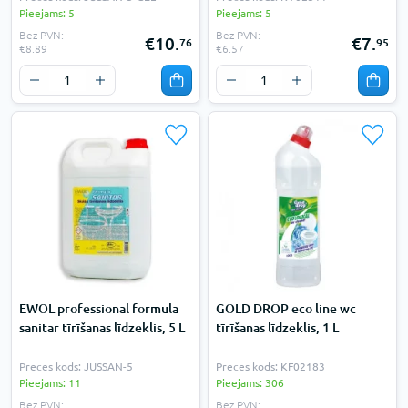
Pieejams: 5
Pieejams: 5
Bez PVN:
Bez PVN:
€10.
€7.
76
95
€8.89
€6.57
EWOL professional formula
GOLD DROP eco line wc
sanitar tīrīšanas līdzeklis, 5 L
tīrīšanas līdzeklis, 1 L
Preces kods: JUSSAN-5
Preces kods: KF02183
Pieejams: 11
Pieejams: 306
Bez PVN:
Bez PVN: