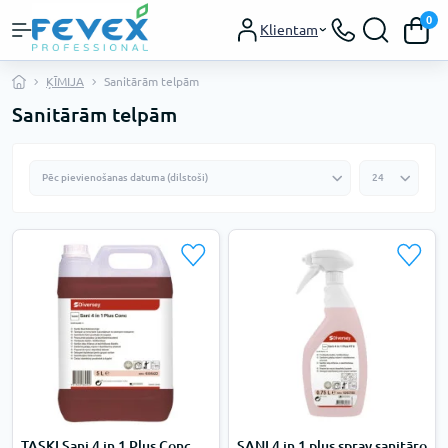
0
Klientam
ĶĪMIJA
Sanitārām telpām
Sanitārām telpām
TASKI Sani 4 in 1 Plus Conc
SANI 4 in 1 plus spray sanitāro