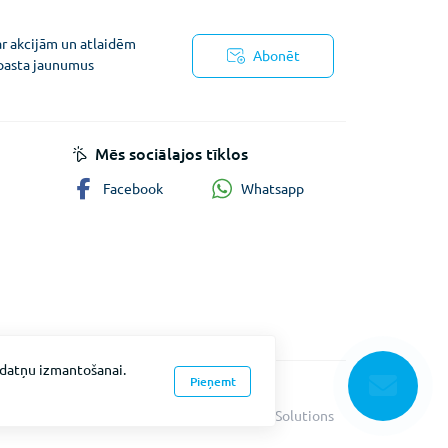
ar akcijām un atlaidēm
Abonēt
pasta jaunumus
ņojums
Mēs sociālajos tīklos
Whatsapp
Facebook
īkdatņu izmantošanai.
Pieņemt
Fevex © 2026
Vietnes izstrāde
Intent Solutions