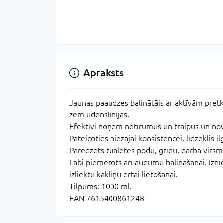
Apraksts
Jaunas paaudzes balinātājs ar aktīvām pretk
zem ūdenslīnijas.
Efektīvi noņem netīrumus un traipus un no
Pateicoties biezajai konsistencei, līdzeklis il
Paredzēts tualetes podu, grīdu, darba virsmu
Labi piemērots arī audumu balināšanai. Iznīc
izliektu kakliņu ērtai lietošanai.
Tilpums: 1000 ml.
EAN 7615400861248