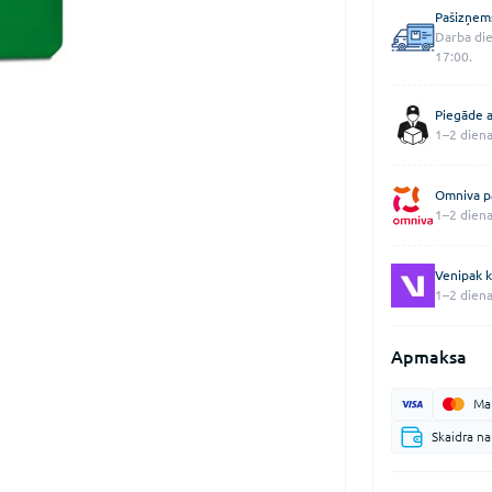
Pašizņem
Darba die
17:00.
Piegāde a
1–2 diena
Omniva p
1–2 diena
Venipak k
1–2 diena
Apmaksa
Mak
Skaidra n