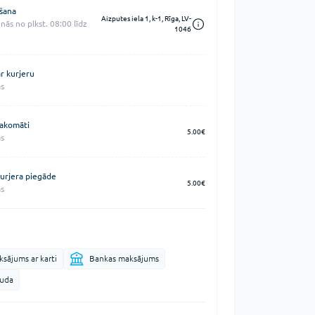
šana
Aizputes iela 1, k-1, Rīga, LV-
nās no plkst. 08:00 līdz
1046
r kurjeru
s
akomāti
5.00€
s
urjera piegāde
5.00€
s
sājums ar karti
Bankas maksājums
auda