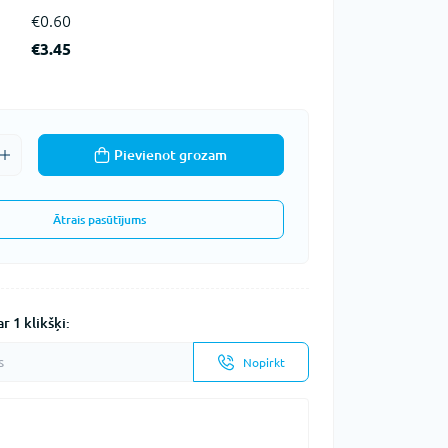
€0.60
€3.45
Pievienot grozam
Ātrais pasūtījums
r 1 klikšķi:
Nopirkt