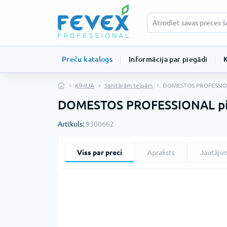
Preču katalogs
Informācija par piegādi
ĶĪMIJA
Sanitārām telpām
DOMESTOS PROFESSIONAL 
DOMESTOS PROFESSIONAL pine f
Artikuls:
9300662
Viss par preci
Apraksts
Jautāju