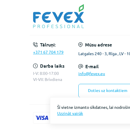
Tālruņi:
Mūsu adrese
+371 67 704 179
Latgales 240 - 3, Rīga , LV - 
Darba laiks
E-mail
I-V: 8:00-17:00
info@fevex.eu
VI-VII: Brīvdiena
Doties uz kontaktiem
Šī vietne izmanto sīkdatnes, lai nodrošin
Uzzināt vairāk