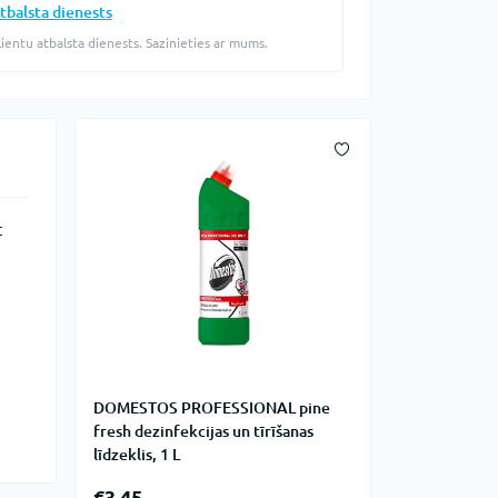
tbalsta dienests
lientu atbalsta dienests. Sazinieties ar mums.
t
DOMESTOS PROFESSIONAL pine
fresh dezinfekcijas un tīrīšanas
līdzeklis, 1 L
€3.45