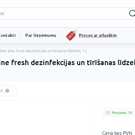
Kontakti
Par Uzņēmumu
Preces ar atlaidēm
pine fresh dezinfekcijas un tīrīšanas līdzeklis, 1 L
resh dezinfekcijas un tīrīšanas līdzekl
mi
0
Pieejams: 33
Сena bez PVN