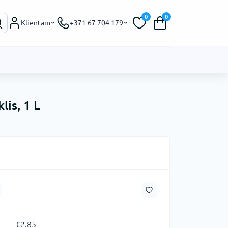
0
0
Klientam
+371 67 704 179
is, 1 L
€2.85