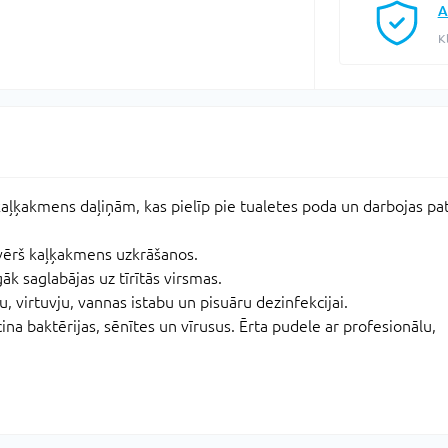
A
K
aļķakmens daļiņām, kas pielīp pie tualetes poda un darbojas pa
vērš kaļķakmens uzkrāšanos.
gāk saglabājas uz tīrītās virsmas.
, virtuvju, vannas istabu un pisuāru dezinfekcijai.
ina baktērijas, sēnītes un vīrusus. Ērta pudele ar profesionālu,