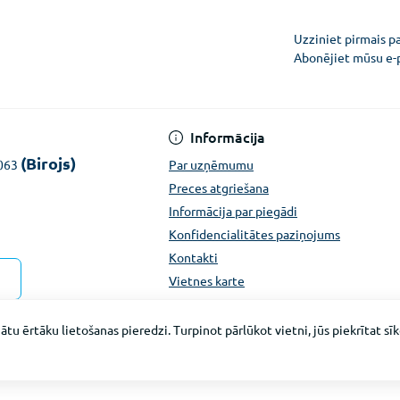
Uzziniet pirmais p
Abonējiet mūsu e-
Konfidencialitātes pazi
Informācija
(Birojs)
1063
Par uzņēmumu
Preces atgriešana
Informācija par piegādi
Konfidencialitātes paziņojums
Kontakti
Vietnes karte
ātu ērtāku lietošanas pieredzi. Turpinot pārlūkot vietni, jūs piekrītat s