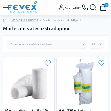
0
Klientam
MEDICĪNAS PRECES
Marles un vates izstrādājumi
Marles un vates izstrādājumi
Marles saites nesterilas 10cm
Vate 250.g, kokvilna