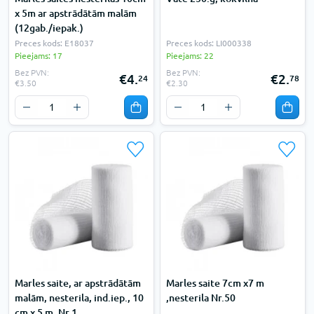
x 5m ar apstrādātām malām
(12gab./iepak.)
Preces kods: E18037
Preces kods: LI000338
Pieejams: 17
Pieejams: 22
Bez PVN:
Bez PVN:
€4.
€2.
24
78
€3.50
€2.30
Marles saite, ar apstrādātām
Marles saite 7cm x7 m
malām, nesterila, ind.iep., 10
,nesterila Nr.50
cm x 5 m, Nr.1