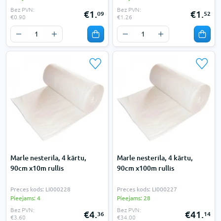
Bez PVN:
Bez PVN:
€1.
€1.
09
52
€0.90
€1.26
Marle nesterila, 4 kārtu,
Marle nesterila, 4 kārtu,
90cm x10m rullis
90cm x100m rullis
Preces kods: LI000228
Preces kods: LI000227
Pieejams: 4
Pieejams: 28
Bez PVN:
Bez PVN:
€4.
€41.
36
14
€3.60
€34.00