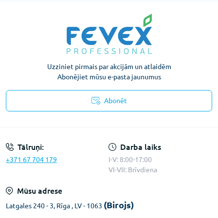
Uzziniet pirmais par akcijām un atlaidēm
Abonējiet mūsu e-pasta jaunumus
Abonēt
Konfidencialitātes paziņojums
Tālruņi:
Darba laiks
+371 67 704 179
I-V: 8:00-17:00
VI-VII: Brīvdiena
Mūsu adrese
(Birojs)
Latgales 240 - 3, Rīga , LV - 1063