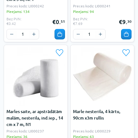
Preces kods: LI000242
Preces kods: LI000241
Pieejams: 134
Pieejams: 94
Bez PVN:
Bez PVN:
€0.
€9.
51
30
€0.42
€7.69
Marles saite, ar apstrādātām
Marle nesterila, 4 kārtu,
malām, nesterila, ind.iep., 14
90cm x3m rullis
cm x 7 m, N1
Preces kods: LI000237
Preces kods: LI000229
Pieejams: 36
Pieejams: 63