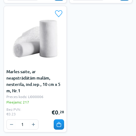
Marles saite, ar
neapstrādātām malām,
nesterila, ind.iep., 10 cm x 5
m, Nr.1
Preces kods: LI000006
Pieejams: 217
Bez PVN:
€0.
28
€0.23