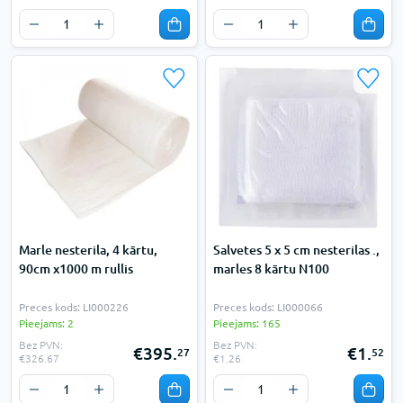
Marle nesterila, 4 kārtu,
Salvetes 5 x 5 cm nesterilas .,
90cm x1000 m rullis
marles 8 kārtu N100
Preces kods: LI000226
Preces kods: LI000066
Pieejams: 2
Pieejams: 165
Bez PVN:
Bez PVN:
€395.
€1.
27
52
€326.67
€1.26