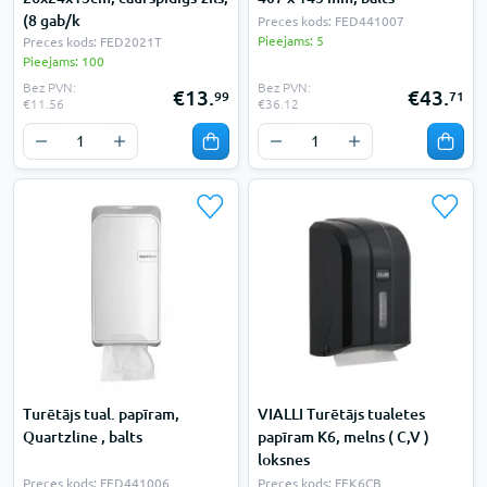
(8 gab/k
Preces kods: FED441007
Pieejams: 5
Preces kods: FED2021T
Pieejams: 100
Bez PVN:
Bez PVN:
€13.
€43.
99
71
€11.56
€36.12
Turētājs tual. papīram,
VIALLI Turētājs tualetes
Quartzline , balts
papīram K6, melns ( C,V )
loksnes
Preces kods: FED441006
Preces kods: FEK6CB