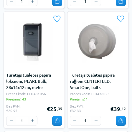
Turētājs tualetes papīra
Turētājs tualetes papīra
loksnem, PEARL Bulk,
ruļļiem CENTERFEED,
28x14x12cm, melns
SmartOne, balts
Preces kods: FED431056
Preces kods: FED438025
Pieejams: 43
Pieejams: 1
Bez PVN:
Bez PVN:
€25.
€39.
35
12
€20.95
€32.33