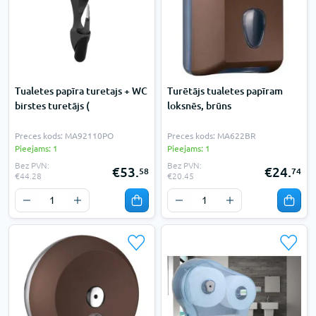
Tualetes papīra turetajs + WC
Turētājs tualetes papīram
birstes turetājs (
loksnēs, brūns
Preces kods: MA92110PO
Preces kods: MA622BR
Pieejams: 1
Pieejams: 1
Bez PVN:
Bez PVN:
€53.
€24.
58
74
€44.28
€20.45