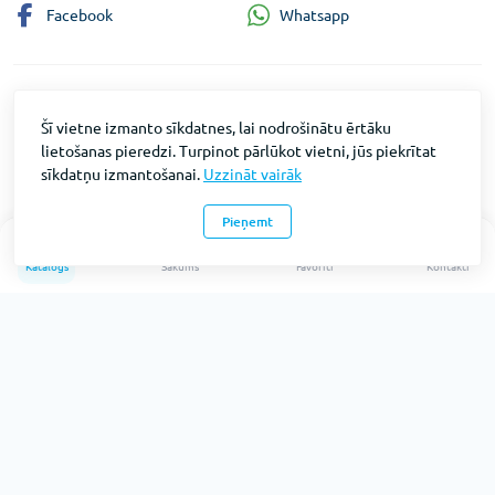
Whatsapp
Facebook
Informācija
Šī vietne izmanto sīkdatnes, lai nodrošinātu ērtāku
Par uzņēmumu
lietošanas pieredzi. Turpinot pārlūkot vietni, jūs piekrītat
Preces atgriešana
sīkdatņu izmantošanai.
Uzzināt vairāk
Informācija par piegādi
Pieņemt
Konfidencialitātes paziņojums
0
Kontakti
Katalogs
Sākums
Favorīti
Kontakti
Vietnes karte
Preču katalogs