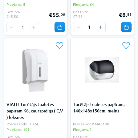
Pieejams: 5
Pieejams: 64
Bez PVN:
Bez PVN:
€55.
€8.
06
81
€45.50
€7.28
VIALLI Turētājs tualetes
Turētājs tualetes papīram,
papīram K6, caurspidīgs ( C,V
140x148x150cm, melns
) loksnes
Preces kods: FEK6CT
Preces kods: MA619BL
Pieejams: 101
Pieejams: 2
Bez PVN:
Bez PVN: