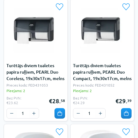
Turētājs diviem tualetes
Turētājs diviem tualetes
papīra ruļļiem, PEARL Duo
papīra ruļļiem, PEARL Duo
Coreless, 19x30x17cm, melns
Compact, 19x30x17cm, melns
Preces kods: FED431053
Preces kods: FED431052
Pieejams: 2
Pieejams: 2
Bez PVN:
Bez PVN:
€28.
€29.
58
39
€23.62
€24.29