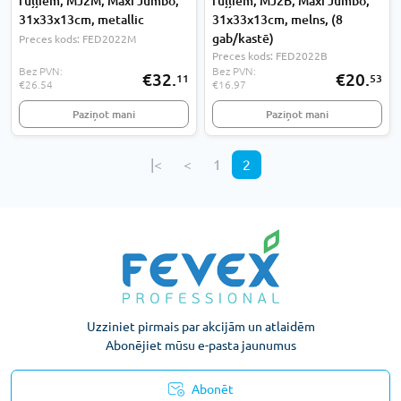
ruļļiem, MJ2M, Maxi Jumbo,
ruļļiem, MJ2B, Maxi Jumbo,
31x33x13cm, metallic
31x33x13cm, melns, (8
gab/kastē)
Preces kods: FED2022M
Preces kods: FED2022B
Bez PVN:
Bez PVN:
€32.
€20.
11
53
€26.54
€16.97
Paziņot mani
Paziņot mani
|<
<
1
2
Uzziniet pirmais par akcijām un atlaidēm
Abonējiet mūsu e-pasta jaunumus
Abonēt