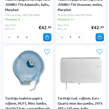
JUMBO 756 Adamello, balts,
JUMBO 756 Vesuvian, melns,
Marplast
Marplast
Preces kods: MA75610AW
Preces kods: MA75610VB
Pieejams: 8
Pieejams: 31
Bez PVN:
Bez PVN:
€42.
€42.
89
89
€35.45
€35.45
Turētājs tualetes papīra
Turētājs tual. ruļļiem, Euro
ruļļiem, MJ1T, Mini Jumbo,
Quartz mini duo jumbo, 247x
26x24x13cm, caurspīdīgs-zils,
407 x 145 mm, balts