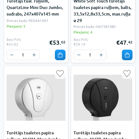
Turētājs tual. ruļļiem,
White Soft Touch turētājs
QuartzLine Mini Duo Jumbo,
tualetes papīra ruļļiem, balts,
sudrabs, 247x407x145 mm
33,5x12,8x33,5cm, max.ruļļa
ø 29
Preces kods: FED441097
Pieejams: 5
Preces kods: MA75810BI
Pieejams: 4
Bez PVN:
Bez PVN:
€53.
€47.
02
42
€43.82
€39.19
Turētājs tualetes papīra
Turētājs tualetes papīra