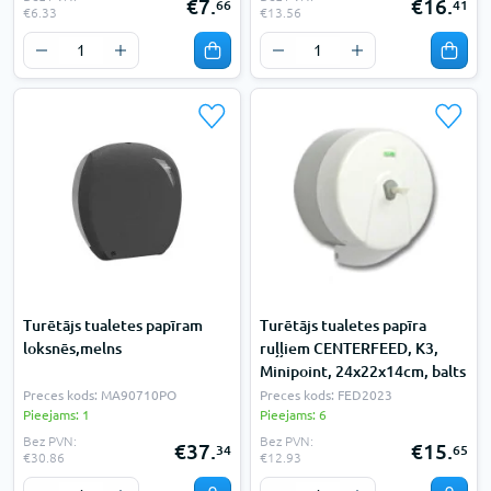
€7.
€16.
66
41
€6.33
€13.56
Turētājs tualetes papīram
Turētājs tualetes papīra
loksnēs,melns
ruļļiem CENTERFEED, K3,
Minipoint, 24x22x14cm, balts
Preces kods: MA90710PO
Preces kods: FED2023
Pieejams: 1
Pieejams: 6
Bez PVN:
Bez PVN:
€37.
€15.
34
65
€30.86
€12.93