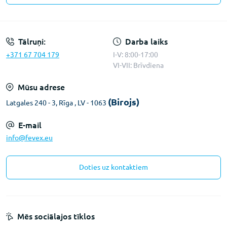
Konfidencialitātes paziņojums
Tālruņi:
Darba laiks
+371 67 704 179
I-V: 8:00-17:00
VI-VII: Brīvdiena
Mūsu adrese
(Birojs)
Latgales 240 - 3, Rīga , LV - 1063
E-mail
info@fevex.eu
Doties uz kontaktiem
Mēs sociālajos tīklos