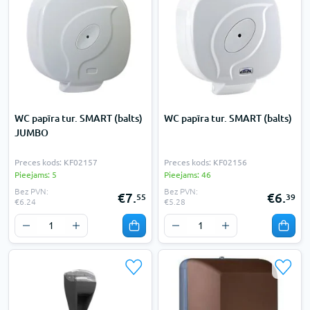
WC papīra tur. SMART (balts)
WC papīra tur. SMART (balts)
JUMBO
Preces kods: KF02157
Preces kods: KF02156
Pieejams: 5
Pieejams: 46
Bez PVN:
Bez PVN:
€7.
€6.
55
39
€6.24
€5.28