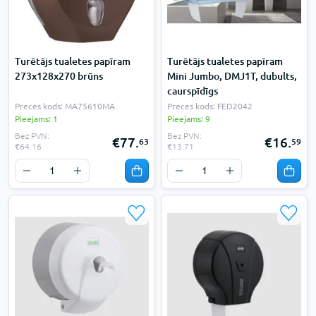
Turētājs tualetes papīram
Turētājs tualetes papīram
273x128x270 brūns
Mini Jumbo, DMJ1T, dubults,
caurspīdīgs
Preces kods: MA75610MA
Preces kods: FED2042
Pieejams: 1
Pieejams: 9
Bez PVN:
Bez PVN:
€77.
€16.
63
59
€64.16
€13.71