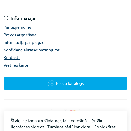
Informācija
Par uzņēmumu
Preces atgriešana
Informācija par piegādi
Konfidencialitātes paziņojums
Kontakti
Vietnes karte
Preču katalogs
Šī vietne izmanto sīkdatnes, lai nodrošinātu ērtāku
lietošanas pieredzi. Turpinot pārlūkot vietni, jūs piekrītat
Fevex © 2026