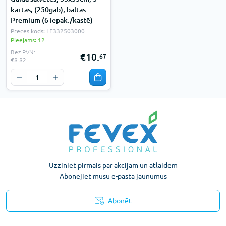
kārtas, (250gab), baltas
Premium (6 iepak./kastē)
Preces kods: LE332503000
Pieejams: 12
Bez PVN:
€10.
67
€8.82
Uzziniet pirmais par akcijām un atlaidēm
Abonējiet mūsu e-pasta jaunumus
Abonēt
Konfidencialitātes paziņojums