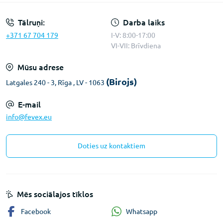
Tālruņi:
Darba laiks
+371 67 704 179
I-V: 8:00-17:00
VI-VII: Brīvdiena
Mūsu adrese
(Birojs)
Latgales 240 - 3, Rīga , LV - 1063
E-mail
info@fevex.eu
Doties uz kontaktiem
Mēs sociālajos tīklos
Whatsapp
Facebook