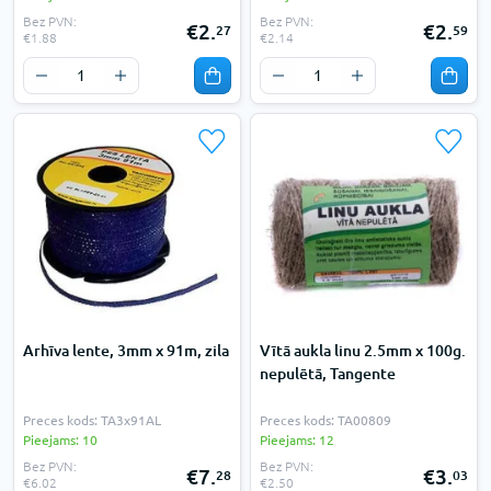
Bez PVN:
Bez PVN:
€2.
€2.
27
59
€1.88
€2.14
Arhīva lente, 3mm x 91m, zila
Vītā aukla linu 2.5mm x 100g.
nepulētā, Tangente
Preces kods: TA3x91AL
Preces kods: TA00809
Pieejams: 10
Pieejams: 12
Bez PVN:
Bez PVN:
€7.
€3.
28
03
€6.02
€2.50