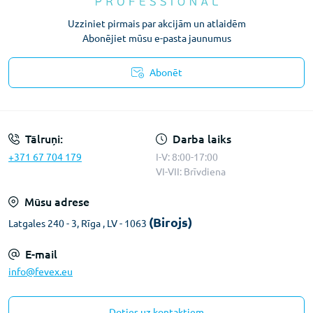
Uzziniet pirmais par akcijām un atlaidēm
Abonējiet mūsu e-pasta jaunumus
Abonēt
Konfidencialitātes paziņojums
Tālruņi:
Darba laiks
+371 67 704 179
I-V: 8:00-17:00
VI-VII: Brīvdiena
Mūsu adrese
(Birojs)
Latgales 240 - 3, Rīga , LV - 1063
E-mail
info@fevex.eu
Doties uz kontaktiem