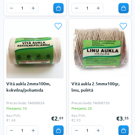
Vītā aukla 2mmx100m,
Vītā aukla 2.5mmx100gr,
kokvilna/poliamida
linu, pulētā
Preces kods: TA008026
Preces kods: TA008750
Pieejams: 10
Pieejams: 20
Bez PVN:
Bez PVN:
€2.
€3.
01
55
€1.66
€2.93