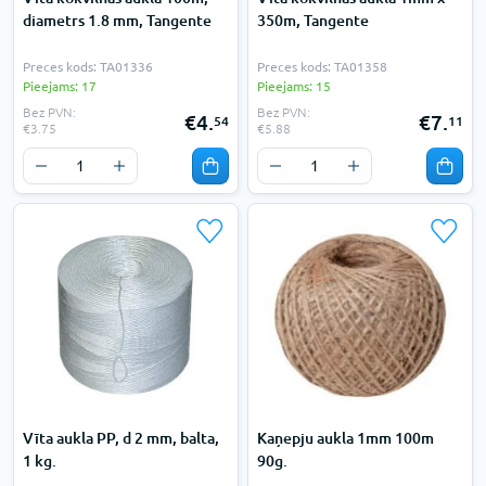
diametrs 1.8 mm, Tangente
350m, Tangente
Preces kods: TA01336
Preces kods: TA01358
Pieejams: 17
Pieejams: 15
Bez PVN:
Bez PVN:
€4.
€7.
54
11
€3.75
€5.88
Vīta aukla PP, d 2 mm, balta,
Kaņepju aukla 1mm 100m
1 kg.
90g.