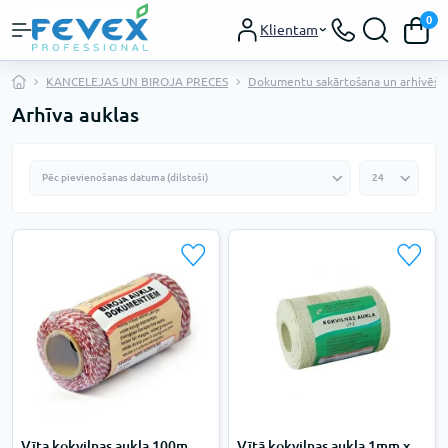
0
Klientam
KANCELEJAS UN BIROJA PRECES
Dokumentu sakārtošana un arhivēša
Arhīva auklas
Vīta kokvilnas aukla 100m,
Vītā kokvilnas aukla 1mm x