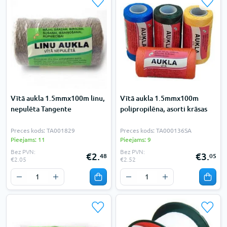
Vītā aukla 1.5mmx100m linu,
Vītā aukla 1.5mmx100m
nepulēta Tangente
polipropilēna, asorti krāsas
Preces kods: TA001829
Preces kods: TA000136SA
Pieejams: 11
Pieejams: 9
Bez PVN:
Bez PVN:
€2.
€3.
48
05
€2.05
€2.52