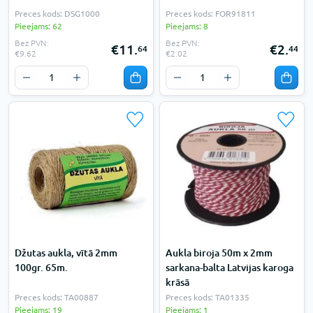
Preces kods: DSG1000
Preces kods: FOR91811
Pieejams: 62
Pieejams: 8
Bez PVN:
Bez PVN:
€11.
€2.
64
44
€9.62
€2.02
Džutas aukla, vītā 2mm
Aukla biroja 50m x 2mm
100gr. 65m.
sarkana-balta Latvijas karoga
krāsā
Preces kods: TA00887
Preces kods: TA01335
Pieejams: 19
Pieejams: 1