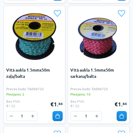
Vītā aukla 1.5mmx50m
Vītā aukla 1.5mmx50m
zaļa/balta
sarkana/balta
Preces kods: TA006732
Preces kods: TA006725
Pieejams: 2
Pieejams: 10
Bez PVN:
Bez PVN:
€1.
€1.
84
84
€1.52
€1.52