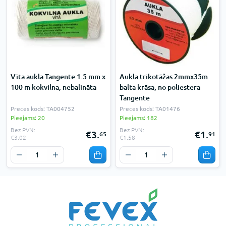
Vīta aukla Tangente 1.5 mm x
Aukla trikotāžas 2mmx35m
100 m kokvilna, nebalināta
balta krāsa, no poliestera
Tangente
Preces kods: TA004752
Preces kods: TA01476
Pieejams: 20
Pieejams: 182
Bez PVN:
Bez PVN:
€3.
€1.
65
91
€3.02
€1.58