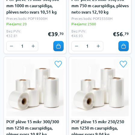
mm 1000 m caurspīdīga,
mm 750 m caurspīdīga, plēves
plēves neto svars 10,51 kg
neto svars 12,10 kg
Preces kods: POF19300H
Preces kods: POF25350H
Pieejams: 20
Pieejams: 2500
Bez PVN:
Bez PVN:
€39.
€56.
70
79
€32.81
€46.93
POF plēve 15 mikr 300/300
POF plēve 15 mikr 250/250
mm 1250 m caurspīdīga,
mm 1250 m caurspīdīga,
plēves svars 10,87 kg
plēves svars 9,04 kg