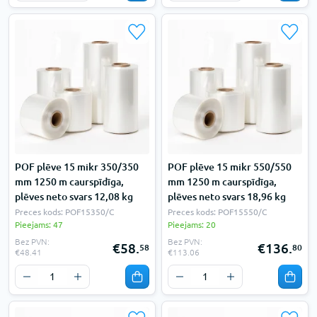
POF plēve 15 mikr 350/350
POF plēve 15 mikr 550/550
mm 1250 m caurspīdīga,
mm 1250 m caurspīdīga,
plēves neto svars 12,08 kg
plēves neto svars 18,96 kg
Preces kods: POF15350/C
Preces kods: POF15550/C
Pieejams: 47
Pieejams: 20
Bez PVN:
Bez PVN:
€58.
€136.
58
80
€48.41
€113.06