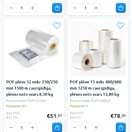
POF plēve 12 mikr 250/250
POF plēve 15 mikr 400/400
mm 1500 m caurspīdīga,
mm 1250 m caurspīdīga,
plēves neto svars 8,30 kg
plēves neto svars 13,80 kg
Preces kods: POF12250H
Preces kods: POF15400/C
Pieejams: 65
Pieejams: 4
Bez PVN:
Bez PVN:
€51.
€78.
67
05
€42.70
€64.50