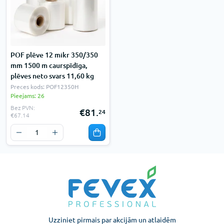
POF plēve 12 mikr 350/350
mm 1500 m caurspīdīga,
plēves neto svars 11,60 kg
Preces kods: POF12350H
Pieejams: 26
Bez PVN:
€81.
24
€67.14
Uzziniet pirmais par akcijām un atlaidēm