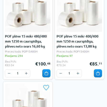
POF plēve 15 mikr 480/480
POF plēve 15 mikr 400/400
mm 1250 m caurspīdīga,
mm 1250 m caurspīdīga,
plēves neto svars 16,60 kg
plēves neto svars 13,88 kg
Preces kods: POF15480H
Preces kods: POF15400H
Pieejams: 294
Pieejams: 97
Bez PVN:
Bez PVN:
€100.
€85.
48
11
€83.04
€70.34