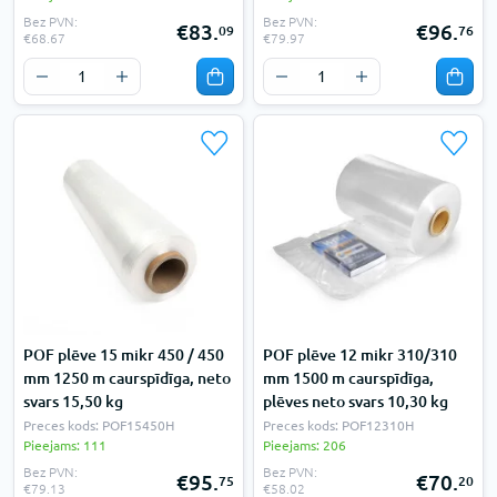
Bez PVN:
Bez PVN:
€83.
€96.
09
76
€68.67
€79.97
POF plēve 15 mikr 450 / 450
POF plēve 12 mikr 310/310
mm 1250 m caurspīdīga, neto
mm 1500 m caurspīdīga,
svars 15,50 kg
plēves neto svars 10,30 kg
Preces kods: POF15450H
Preces kods: POF12310H
Pieejams: 111
Pieejams: 206
Bez PVN:
Bez PVN:
€95.
€70.
75
20
€79.13
€58.02