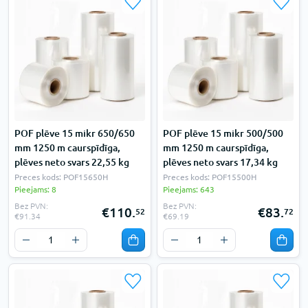
POF plēve 15 mikr 650/650
POF plēve 15 mikr 500/500
mm 1250 m caurspīdīga,
mm 1250 m caurspīdīga,
plēves neto svars 22,55 kg
plēves neto svars 17,34 kg
Preces kods: POF15650H
Preces kods: POF15500H
Pieejams: 8
Pieejams: 643
Bez PVN:
Bez PVN:
€110.
€83.
52
72
€91.34
€69.19