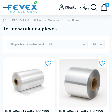
0
Klientam
IEPAKOJUMS
Plēves
Termosarukuma plēves
Termosarukuma plēves
POF plēve 19 mikr 300/300
POF plēve 25 mikr 350/350