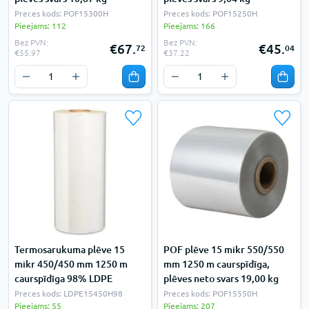
Preces kods: POF15300H
Preces kods: POF15250H
Pieejams: 112
Pieejams: 166
Bez PVN:
Bez PVN:
€67.
€45.
72
04
€55.97
€37.22
Termosarukuma plēve 15
POF plēve 15 mikr 550/550
mikr 450/450 mm 1250 m
mm 1250 m caurspīdīga,
caurspīdīga 98% LDPE
plēves neto svars 19,00 kg
Preces kods: LDPE15450H98
Preces kods: POF15550H
Pieejams: 55
Pieejams: 207