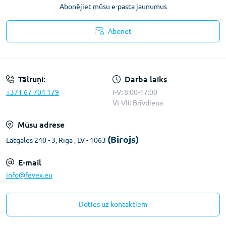
Abonējiet mūsu e-pasta jaunumus
Abonēt
Konfidencialitātes paziņojums
Tālruņi:
Darba laiks
+371 67 704 179
I-V: 8:00-17:00
VI-VII: Brīvdiena
Mūsu adrese
(Birojs)
Latgales 240 - 3, Rīga , LV - 1063
E-mail
info@fevex.eu
Doties uz kontaktiem