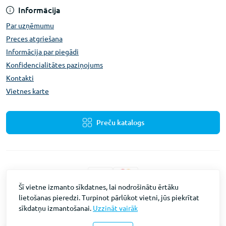
Informācija
Par uzņēmumu
Preces atgriešana
Informācija par piegādi
Konfidencialitātes paziņojums
Kontakti
Vietnes karte
Preču katalogs
Šī vietne izmanto sīkdatnes, lai nodrošinātu ērtāku
lietošanas pieredzi. Turpinot pārlūkot vietni, jūs piekrītat
Fevex © 2026
sīkdatņu izmantošanai.
Uzzināt vairāk
Vietnes izstrāde
Intent Solutions