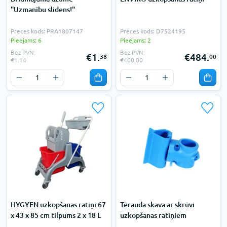
"Uzmanību slidens!"
Preces kods: PRA1807147
Preces kods: D7524195
Pieejams: 6
Pieejams: 2
Bez PVN:
Bez PVN:
€1.
€484.
38
00
€1.14
€400.00
HYGYEN uzkopšanas ratiņi 67
Tērauda skava ar skrūvi
x 43 x 85 cm tilpums 2 x 18 L
uzkopšanas ratiņiem