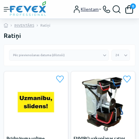
0
Klientam
INVENTĀRS
Ratiņi
Ratiņi
Brīdinājuma uzlīme
ENVIRO uzkopšanas ratiņi