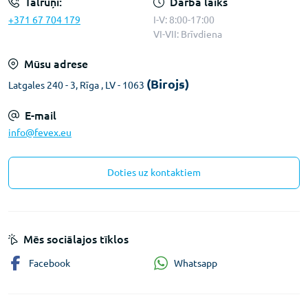
Tālruņi:
Darba laiks
+371 67 704 179
I-V: 8:00-17:00
VI-VII: Brīvdiena
Mūsu adrese
(Birojs)
Latgales 240 - 3, Rīga , LV - 1063
E-mail
info@fevex.eu
Doties uz kontaktiem
Mēs sociālajos tīklos
Whatsapp
Facebook