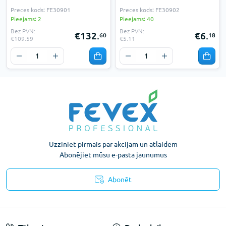
Preces kods: FE30901
Preces kods: FE30902
Pieejams: 2
Pieejams: 40
Bez PVN:
Bez PVN:
€132.
€6.
60
18
€109.59
€5.11
Uzziniet pirmais par akcijām un atlaidēm
Abonējiet mūsu e-pasta jaunumus
Abonēt
Konfidencialitātes paziņojums