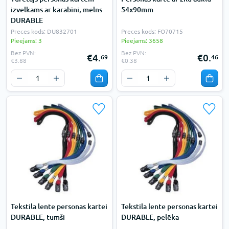
izvelkams ar karabīni, melns
54x90mm
DURABLE
Preces kods: DU832701
Preces kods: FO70715
Pieejams: 3
Pieejams: 3658
Bez PVN:
Bez PVN:
€4.
€0.
69
46
€3.88
€0.38
Tekstila lente personas kartei
Tekstila lente personas kartei
DURABLE, tumši
DURABLE, pelēka