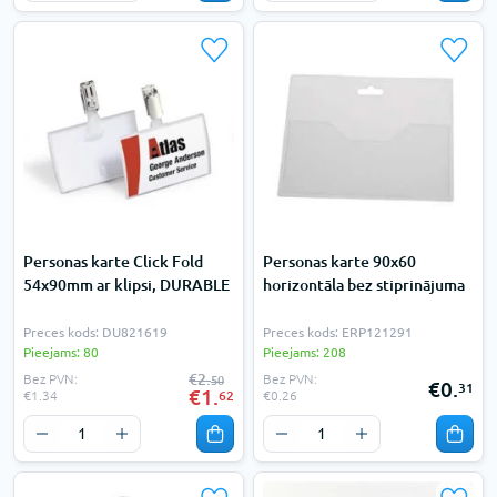
Personas karte Click Fold
Personas karte 90x60
54x90mm ar klipsi, DURABLE
horizontāla bez stiprinājuma
Preces kods: DU821619
Preces kods: ERP121291
Pieejams: 80
Pieejams: 208
€2.
Bez PVN:
Bez PVN:
50
€0.
31
€1.
62
€1.34
€0.26