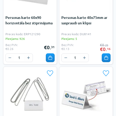
Personas karte 60x90
Personas karte 40x75mm ar
horizontāla bez stiprinājuma
saspraudi un klipsi
Preces kods: ERP121290
Preces kods: DU8141
Pieejams: 926
Pieejams: 5
€0.
Bez PVN:
Bez PVN:
25
€0.
31
€0.
16
€0.26
€0.13