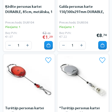
Ķēdīte personas kartei
Galda personas karte
DURABLE, 85cm, metāliska, 1
150/300x297mm DURABLE,
Preces kods: DU8104
Preces kods: DU8036
Pieejams: 1
Pieejams: 1
€2.
Bez PVN:
Bez PVN:
15
€8.
74
€1.
29
€1.07
€7.22
Turētājs personas kartei
*Turētājs personas kartei