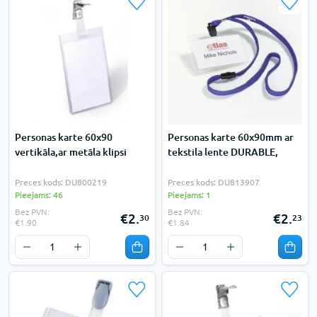
Personas karte 60x90
Personas karte 60x90mm ar
vertikāla,ar metāla klipsi
tekstila lente DURABLE,
Preces kods: DU800219
Preces kods: DU813907
Pieejams: 46
Pieejams: 1
Bez PVN:
Bez PVN:
€2.
€2.
30
23
€1.90
€1.84