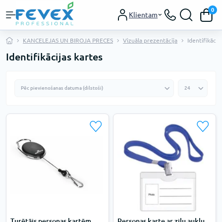
0
Klientam
KANCELEJAS UN BIROJA PRECES
Vizuāla prezentācija
Identifikācij
Identifikācijas kartes
Turētājs personas kartēm
Personas karte ar zilu auklu