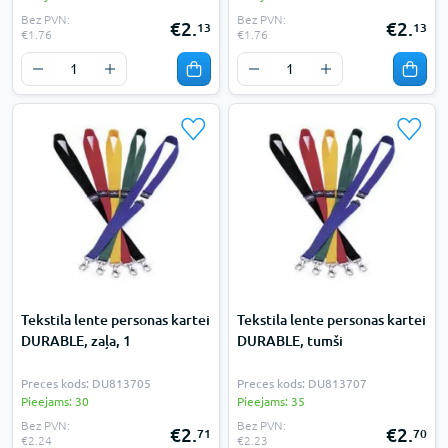
Bez PVN:
Bez PVN:
€2.
€2.
13
13
€1.76
€1.76
Tekstila lente personas kartei
Tekstila lente personas kartei
DURABLE, zaļa, 1
DURABLE, tumši
Preces kods: DU813705
Preces kods: DU813707
Pieejams: 30
Pieejams: 35
Bez PVN:
Bez PVN:
€2.
€2.
71
70
€2.24
€2.23