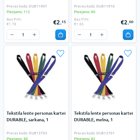
Preces kods: DU811907
Preces kods: DU811910
Pieejams: 112
Pieejams: 80
Bez PVN:
Bez PVN:
€2.
€2.
15
00
€1.78
€1.65
Tekstila lente personas kartei
Tekstila lente personas kartei
DURABLE, sarkana, 1
DURABLE, melna, 1
Preces kods: DU813703
Preces kods: DU813701
Pieejams: 40
Pieejams: 82