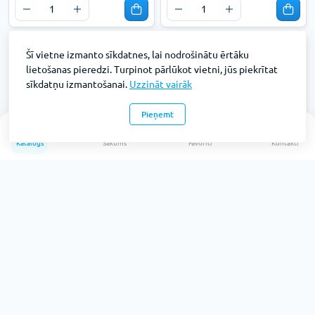
Šī vietne izmanto sīkdatnes, lai nodrošinātu ērtāku
lietošanas pieredzi. Turpinot pārlūkot vietni, jūs piekrītat
sīkdatņu izmantošanai.
Uzzināt vairāk
Pieņemt
0
Katalogs
Sākums
Favorīti
Kontakti
Personas karte 90x55mm
Personas karte 90x55mm
caurspīdīga horizontāla bez
caurspīdīga vertikāla bez
klipša
klipša
Preces kods: FO70708
Preces kods: FO70709
Pieejams: 30
Pieejams: 3120
Bez PVN:
Bez PVN:
€0.
€0.
15
15
€0.12
€0.12