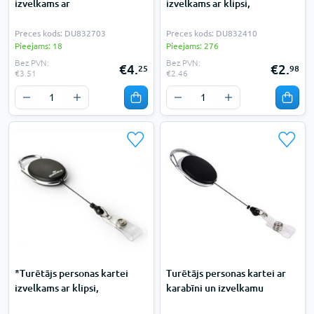
izvelkams ar
izvelkams ar klipsi,
Preces kods: DU832703
Preces kods: DU832410
Pieejams: 18
Pieejams: 276
Bez PVN:
Bez PVN:
€4.
€2.
25
98
€3.51
€2.46
*Turētājs personas kartei
Turētājs personas kartei ar
izvelkams ar klipsi,
karabīni un izvelkamu