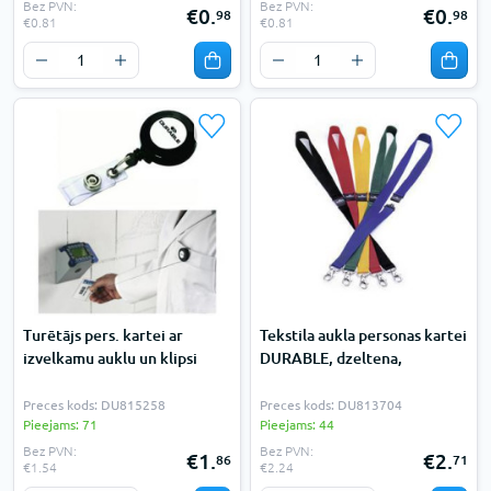
Bez PVN:
Bez PVN:
€0.
€0.
98
98
€0.81
€0.81
Turētājs pers. kartei ar
Tekstila aukla personas kartei
izvelkamu auklu un klipsi
DURABLE, dzeltena,
Preces kods: DU815258
Preces kods: DU813704
Pieejams: 71
Pieejams: 44
Bez PVN:
Bez PVN:
€1.
€2.
86
71
€1.54
€2.24