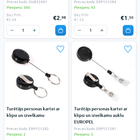
Preces kods: DU832401
Preces kods: ERP121284
Pieejams: 300
Pieejams: 43
Bez PVN:
Bez PVN:
€2.
€1.
98
50
€2.46
€1.24
Turētājs personas kartei ar
Turētājs personas kartei ar
klipsi un izvelkamu
klipsi un izvelkamu auklu
EUROPEL
Preces kods: ERP121282
Preces kods: ERP121281
Pieejams: 2
Pieejams: 5