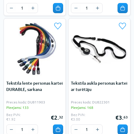
Tekstila lente personas kartei
Tekstila aukla personas kartei
DURABLE, sarkana
ar turētāju
Preces kods: DU811903
Preces kods: DU822301
Pieejams: 133
Pieejams: 168
Bez PVN:
Bez PVN:
€2.
€3.
32
63
€1.92
€3.00