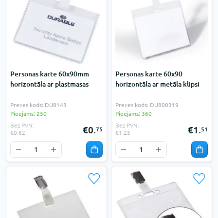
Personas karte 60x90mm
Personas karte 60x90
horizontāla ar plastmasas
horizontāla ar metāla klipsi
Preces kods: DU8143
Preces kods: DU800319
Pieejams: 250
Pieejams: 360
Bez PVN:
Bez PVN:
€0.
€1.
75
51
€0.62
€1.25