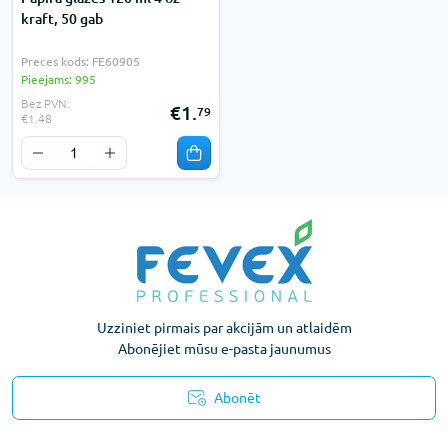
kraft, 50 gab
Preces kods: FE60905
Pieejams: 995
Bez PVN:
€1.
79
€1.48
Uzziniet pirmais par akcijām un atlaidēm
Abonējiet mūsu e-pasta jaunumus
Abonēt
Konfidencialitātes paziņojums