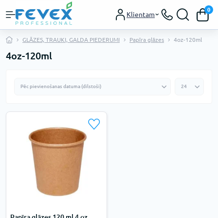
0
Klientam
GLĀZES, TRAUKI, GALDA PIEDERUMI
Papīra glāzes
4oz-120ml
4oz-120ml
Papīra glāzes 120 ml 4 oz