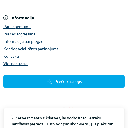
Informācija
Par uzņēmumu
Preces atgriešana
Informācija par piegādi
Konfidencialitātes paziņojums
Kontakti
Vietnes karte
Preču katalogs
Šī vietne izmanto sīkdatnes, lai nodrošinātu ērtāku
lietošanas pieredzi. Turpinot pārlūkot vietni, jūs piekrītat
Fevex © 2026