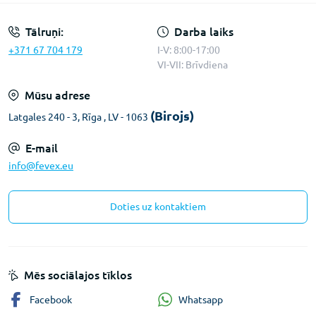
Tālruņi:
Darba laiks
+371 67 704 179
I-V: 8:00-17:00
VI-VII: Brīvdiena
Mūsu adrese
(Birojs)
Latgales 240 - 3, Rīga , LV - 1063
E-mail
info@fevex.eu
Doties uz kontaktiem
Mēs sociālajos tīklos
Whatsapp
Facebook