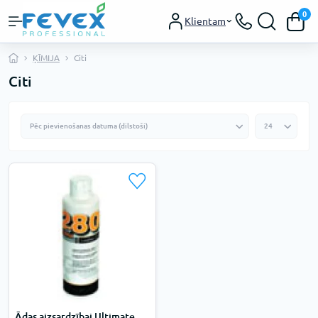
0
Klientam
ĶĪMIJA
Citi
Citi
Ādas aizsardzībai Ultimate