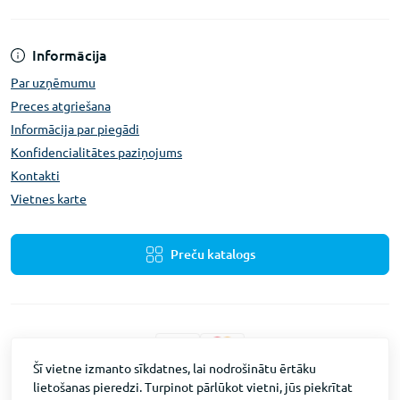
Informācija
Par uzņēmumu
Preces atgriešana
Informācija par piegādi
Konfidencialitātes paziņojums
Kontakti
Vietnes karte
Preču katalogs
Šī vietne izmanto sīkdatnes, lai nodrošinātu ērtāku
lietošanas pieredzi. Turpinot pārlūkot vietni, jūs piekrītat
Fevex © 2026