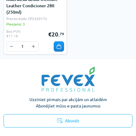
Leather Condicioner 280
(250ml)
Preces kods: CP2320172
Pieejams: 3
Bez PVN:
€20.
79
€17.18
Uzziniet pirmais par akcijām un atlaidēm
Abonējiet mūsu e-pasta jaunumus
Abonēt
Konfidencialitātes paziņojums