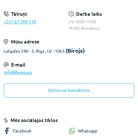
Tālruņi:
Darba laiks
+371 67 704 179
I-V: 8:00-17:00
VI-VII: Brīvdiena
Mūsu adrese
(Birojs)
Latgales 240 - 3, Rīga , LV - 1063
E-mail
info@fevex.eu
Doties uz kontaktiem
Mēs sociālajos tīklos
Whatsapp
Facebook