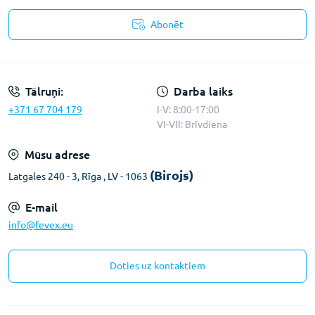
Abonēt
Konfidencialitātes paziņojums
Tālruņi:
Darba laiks
+371 67 704 179
I-V: 8:00-17:00
VI-VII: Brīvdiena
Mūsu adrese
(Birojs)
Latgales 240 - 3, Rīga , LV - 1063
E-mail
info@fevex.eu
Doties uz kontaktiem