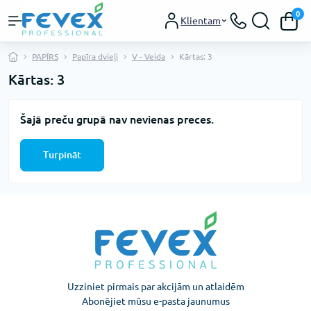
0
Klientam
PAPĪRS
Papīra dvieļi
V - Veida
Kārtas: 3
Kārtas: 3
Šajā preču grupā nav nevienas preces.
Turpināt
Uzziniet pirmais par akcijām un atlaidēm
Abonējiet mūsu e-pasta jaunumus