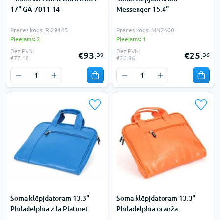
17" GA-7011-14
Messenger 15.4"
Preces kods: RI29445
Preces kods: MN2400
Pieejams: 2
Pieejams: 1
Bez PVN:
Bez PVN:
€93.
€25.
39
36
€77.18
€20.96
Soma klēpjdatoram 13.3"
Soma klēpjdatoram 13.3"
Philadelphia zila Platinet
Philadelphia oranža