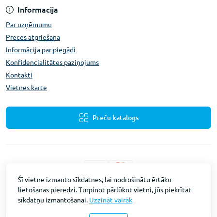
Informācija
Par uzņēmumu
Preces atgriešana
Informācija par piegādi
Konfidencialitātes paziņojums
Kontakti
Vietnes karte
Preču katalogs
Šī vietne izmanto sīkdatnes, lai nodrošinātu ērtāku
lietošanas pieredzi. Turpinot pārlūkot vietni, jūs piekrītat
Fevex © 2026
sīkdatņu izmantošanai.
Uzzināt vairāk
Vietnes izstrāde
Intent Solutions