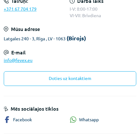
Tālruņi:
Darba laiks
+371 67 704 179
I-V: 8:00-17:00
VI-VII: Brīvdiena
Mūsu adrese
(Birojs)
Latgales 240 - 3, Rīga , LV - 1063
E-mail
info@fevex.eu
Doties uz kontaktiem
Mēs sociālajos tīklos
Whatsapp
Facebook