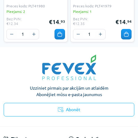
Preces kods: PLT41980
Preces kods: PLT41979
Pieejams: 2
Pieejams: 1
Bez PVN:
Bez PVN:
€14.
€14.
93
94
€12.34
€12.35
Uzziniet pirmais par akcijām un atlaidēm
Abonējiet mūsu e-pasta jaunumus
Abonēt
Konfidencialitātes paziņojums