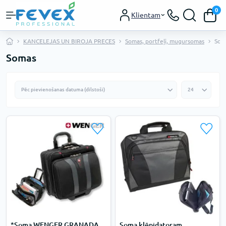
0
Klientam
KANCELEJAS UN BIROJA PRECES
Somas, portfeļi, mugursomas
Som
Somas
*Soma WENGER GRANADA
Soma klēpjdatoram