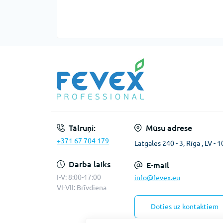
Tālruņi:
Mūsu adrese
+371 67 704 179
Latgales 240 - 3, Rīga , LV - 
Darba laiks
E-mail
I-V: 8:00-17:00
info@fevex.eu
VI-VII: Brīvdiena
Doties uz kontaktiem