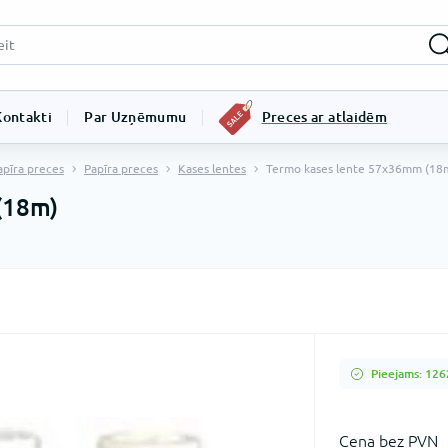
Kontakti
Par Uzņēmumu
Preces ar atlaidēm
apīra preces
Papīra preces
Kases lentes
Termo kases lente 57x36mm (18
(18m)
Pieejams: 126
Сena bez PVN