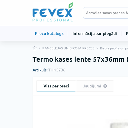
Preču katalogs
Informācija par piegādi
KANCELEJAS UN BIROJA PRECES
Biroja papīrs un p
Termo kases lente 57x36mm 
Artikuls:
THN5736
Viss par preci
Jautājumi
0