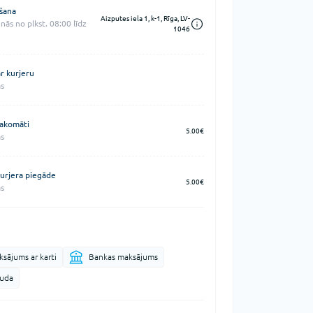
šana
Aizputes iela 1, k-1, Rīga, LV-
nās no plkst. 08:00 līdz
1046
r kurjeru
s
akomāti
5.00€
s
urjera piegāde
5.00€
s
sājums ar karti
Bankas maksājums
auda