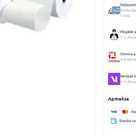
Pašizņem
Darba die
17:00.
Piegāde a
1–2 diena
Omniva p
1–2 diena
Venipak k
1–2 diena
Apmaksa
Mak
Skaidra n