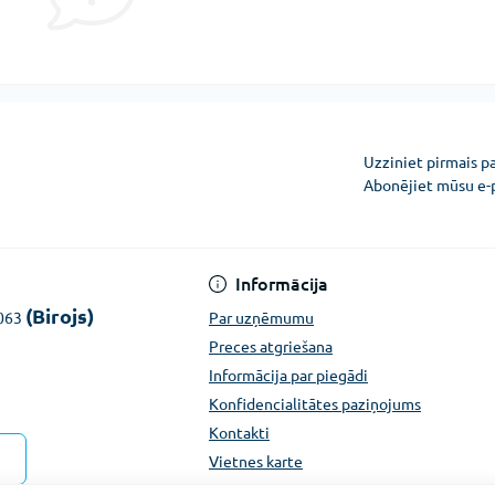
Uzziniet pirmais p
Abonējiet mūsu e-
Konfidencialitātes pazi
Informācija
(Birojs)
1063
Par uzņēmumu
Preces atgriešana
Informācija par piegādi
Konfidencialitātes paziņojums
Kontakti
Vietnes karte