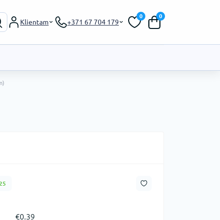
0
0
Klientam
+371 67 704 179
m)
25
€0.39