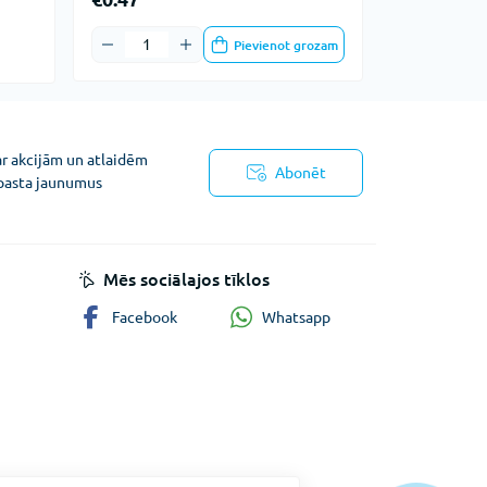
Pievienot grozam
ar akcijām un atlaidēm
Abonēt
pasta jaunumus
ņojums
Mēs sociālajos tīklos
Whatsapp
Facebook