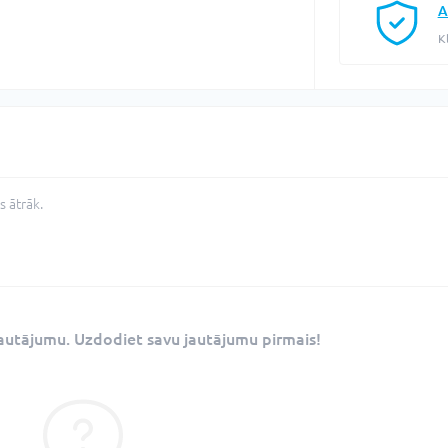
A
K
 ātrāk.
 jautājumu. Uzdodiet savu jautājumu pirmais!