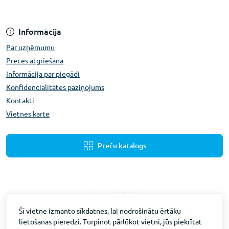
Informācija
Par uzņēmumu
Preces atgriešana
Informācija par piegādi
Konfidencialitātes paziņojums
Kontakti
Vietnes karte
Preču katalogs
Šī vietne izmanto sīkdatnes, lai nodrošinātu ērtāku
lietošanas pieredzi. Turpinot pārlūkot vietni, jūs piekrītat
Fevex © 2026