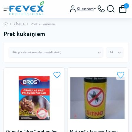
0
Klientam
ĶĪMIJA
Pret kukaiņiem
Pret kukaiņiem
Granulas "Bros" pret pelēm
Mušpapīrs Forever Green