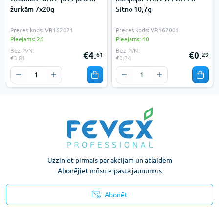
žurkām 7x20g
Sitno 10,7g
Preces kods: VR162021
Preces kods: VR162001
Pieejams: 26
Pieejams: 10
Bez PVN:
Bez PVN:
€4.
€0.
61
29
€3.81
€0.24
Uzziniet pirmais par akcijām un atlaidēm
Abonējiet mūsu e-pasta jaunumus
Abonēt
Konfidencialitātes paziņojums