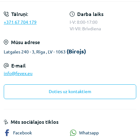
Tālruņi:
Darba laiks
+371 67 704 179
I-V: 8:00-17:00
VI-VII: Brīvdiena
Mūsu adrese
(Birojs)
Latgales 240 - 3, Rīga , LV - 1063
E-mail
info@fevex.eu
Doties uz kontaktiem
Mēs sociālajos tīklos
Whatsapp
Facebook