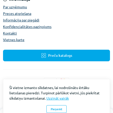
Par uzņēmumu
Preces atgriešana
Informācija par piegādi
Konfidencialitātes paziņojums
Kontakti
Vietnes karte
Preču katalogs
Šī vietne izmanto sīkdatnes, lai nodrošinātu ērtāku
lietošanas pieredzi. Turpinot pārlūkot vietni, jūs piekrītat
Fevex © 2026
sīkdatņu izmantošanai.
Uzzināt vairāk
Vietnes izstrāde
Intent Solutions
Pieņemt
0