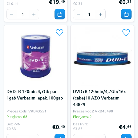
€19.
€0.
49
38
€16.11
€0.31
DVD+R 120min 4,7Gb par
DVD+R 120min/4,7Gb/16x
1gab Verbatim iepak.100gab
(cake)10 AZO Verbatim
43829
Preces kods: VRB43551
Preces kods: VRB43498
Pieejams: 68
Pieejams: 2
Bez PVN:
Bez PVN:
€0.
€4.
40
66
€0.33
€3.85