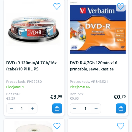
DVD+R 120min/4.7Gb/16x
DVD-R 4,7Gb 120min x16
(cake)10 PHILIPS
printable, jewel kastīte
Preces kods: PH92230
Preces kods: VRB43521
Pieejams: 1
Pieejams: 46
Bez PVN:
Bez PVN:
€3.
€0.
98
76
€3.29
€0.63