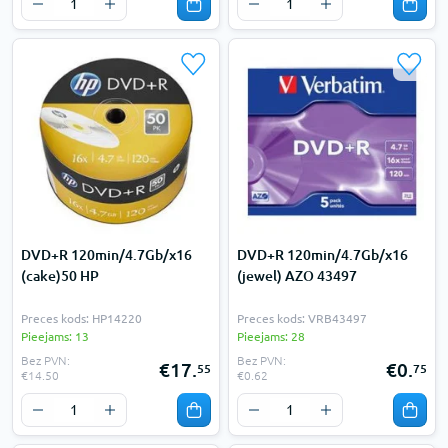
DVD+R 120min/4.7Gb/x16
DVD+R 120min/4.7Gb/x16
(cake)50 HP
(jewel) AZO 43497
Preces kods: HP14220
Preces kods: VRB43497
Pieejams: 13
Pieejams: 28
Bez PVN:
Bez PVN:
€17.
€0.
55
75
€14.50
€0.62