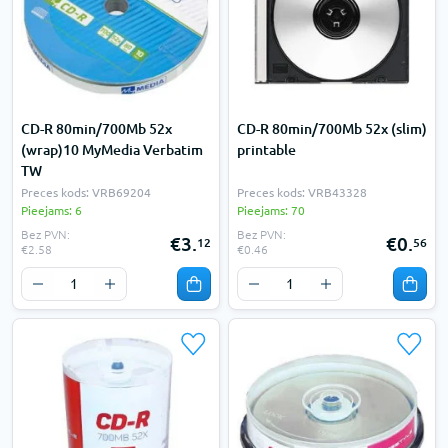
CD-R 80min/700Mb 52x
CD-R 80min/700Mb 52x (slim)
(wrap)10 MyMedia Verbatim
printable
TW
Preces kods: VRB69204
Preces kods: VRB43328
Pieejams: 6
Pieejams: 70
Bez PVN:
Bez PVN:
€3.
€0.
12
56
€2.58
€0.46