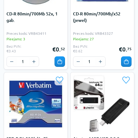
CD-R 80min/700Mb 52x, 1
CD-R 80min/700Mb/x52
gab.
(jewel)
Preces kods: VRB43411
Preces kods: VRB43327
Pieejams: 3
Pieejams: 27
Bez PVN:
Bez PVN:
€0.
€0.
52
75
€0.43
€0.62