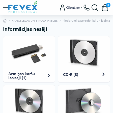
0
Klientam
KANCELEJAS UN BIROJA PRECES
Piederumi datortehnikai un izejmater
Informācijas nesēji
Atmiņas karšu
CD-R (8)
lasītāji (1)