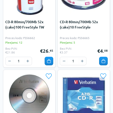
CD-R 80min/700Mb 52x
CD-R 80min/700Mb 52x
(cake)100 FreeStyle TW
(cake)10 FreeStyle
Preces kods: FS56662
Preces kods: FS56665
Pieejams: 12
Pieejams: 5
Bez PVN:
Bez PVN:
€26.
€4.
45
08
€21.86
€3.37