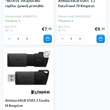
*BD-R DL 50Gb/6x Blu-
Atmiņa 64GB USB-C 3.2
rayDisc (jewel) printable
DataTravel 70 Kingston
Preces kods: VRB43735
Preces kods: KNG30530
Pieejams: 4
Pieejams: 4
Bez PVN:
Bez PVN:
€7.
€9.
42
35
€6.13
€7.73
Atmiņa 64GB USB3.2 Exodia
M Kingston