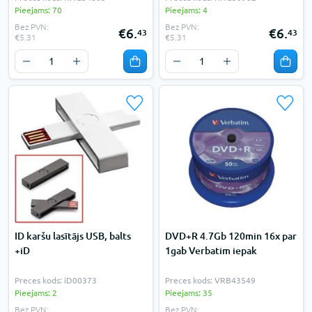
Pieejams: 70
Pieejams: 4
Bez PVN:
Bez PVN:
€6.
€6.
43
43
€5.31
€5.31
ID karšu lasītājs USB, balts
DVD+R 4.7Gb 120min 16x par
+iD
1gab Verbatim iepak
Preces kods: iD00373
Preces kods: VRB43549
Pieejams: 2
Pieejams: 35
Bez PVN:
Bez PVN: