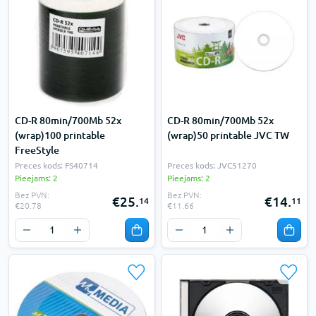
CD-R 80min/700Mb 52x
CD-R 80min/700Mb 52x
(wrap)100 printable
(wrap)50 printable JVC TW
FreeStyle
Preces kods: FS40714
Preces kods: JVC51270
Pieejams: 2
Pieejams: 2
Bez PVN:
Bez PVN:
€25.
€14.
14
11
€20.78
€11.66