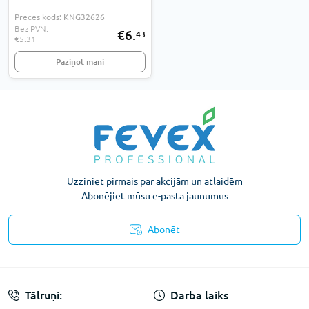
Preces kods: KNG32626
Bez PVN:
€6.
43
€5.31
Paziņot mani
Uzziniet pirmais par akcijām un atlaidēm
Abonējiet mūsu e-pasta jaunumus
Abonēt
Konfidencialitātes paziņojums
Tālruņi:
Darba laiks