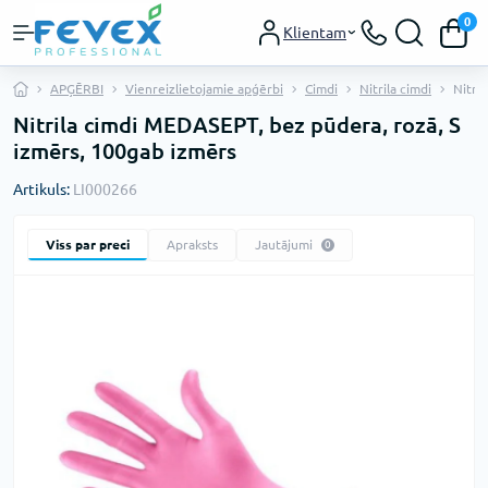
0
Klientam
APĢĒRBI
Vienreizlietojamie apģērbi
Cimdi
Nitrila cimdi
Nitri
Nitrila cimdi MEDASEPT, bez pūdera, rozā, S
izmērs, 100gab izmērs
Artikuls:
LI000266
Viss par preci
Apraksts
Jautājumi
0