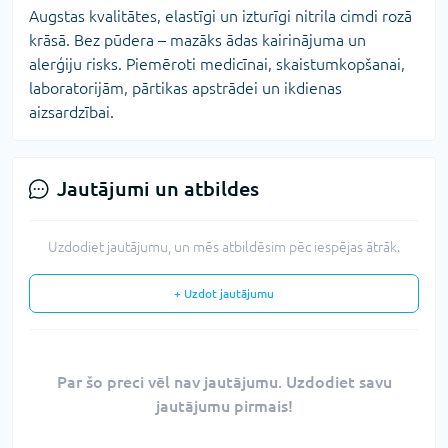
Augstas kvalitātes, elastīgi un izturīgi nitrila cimdi rozā
krāsā. Bez pūdera – mazāks ādas kairinājuma un
alerģiju risks. Piemēroti medicīnai, skaistumkopšanai,
laboratorijām, pārtikas apstrādei un ikdienas
aizsardzībai.
Jautājumi un atbildes
Uzdodiet jautājumu, un mēs atbildēsim pēc iespējas ātrāk.
+ Uzdot jautājumu
Par šo preci vēl nav jautājumu. Uzdodiet savu
jautājumu pirmais!