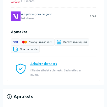
1–2 dienas
Venipak kurjera piegāde
5.00€
1–2 dienas
Apmaksa
Maksājums ar karti
Bankas maksājums
Skaidra nauda
Atbalsta dienests
Klientu atbalsta dienests. Sazinieties ar
mums.
Apraksts