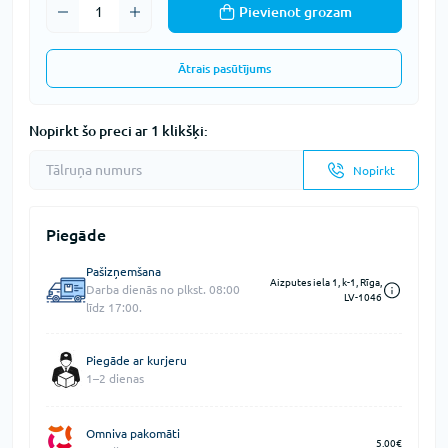
Pievienot grozam
Ātrais pasūtījums
Nopirkt šo preci ar 1 klikšķi:
Nopirkt
Piegāde
Pašizņemšana
Aizputes iela 1, k-1, Rīga,
Darba dienās no plkst. 08:00
LV-1046
līdz 17:00.
Piegāde ar kurjeru
1–2 dienas
Omniva pakomāti
5.00€