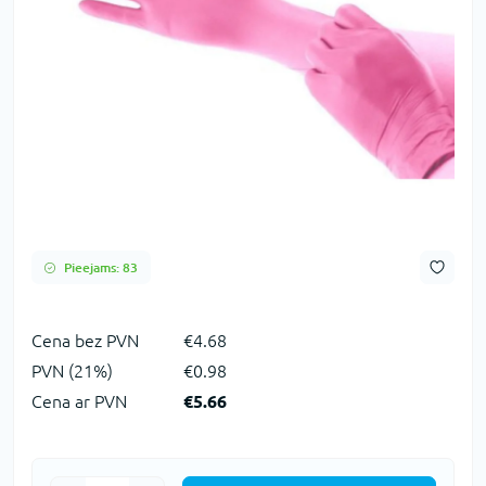
Pieejams: 83
Сena bez PVN
€4.68
PVN (21%)
€0.98
Cena ar PVN
€5.66