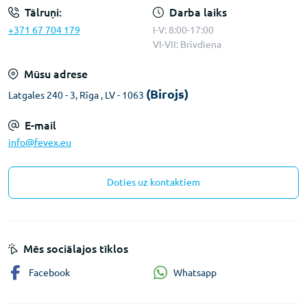
Tālruņi:
Darba laiks
+371 67 704 179
I-V: 8:00-17:00
VI-VII: Brīvdiena
Mūsu adrese
(Birojs)
Latgales 240 - 3, Rīga , LV - 1063
E-mail
info@fevex.eu
Doties uz kontaktiem
Mēs sociālajos tīklos
Whatsapp
Facebook