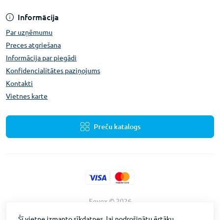
Informācija
Par uzņēmumu
Preces atgriešana
Informācija par piegādi
Konfidencialitātes paziņojums
Kontakti
Vietnes karte
Preču katalogs
Fevex © 2026
Vietnes izstrāde
Intent Solutions
Šī vietne izmanto sīkdatnes, lai nodrošinātu ērtāku