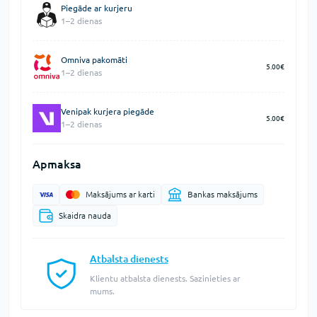
Piegāde ar kurjeru
1–2 dienas
Omniva pakomāti
5.00€
1–2 dienas
Venipak kurjera piegāde
5.00€
1–2 dienas
Apmaksa
Maksājums ar karti
Bankas maksājums
Skaidra nauda
Atbalsta dienests
Klientu atbalsta dienests. Sazinieties ar
mums.