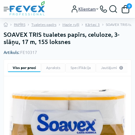
0
Klientam
PAPĪRS
Tualetes papīrs
Mazie ruļļi
Kārtas: 3
SOAVEX TRIS tuale
SOAVEX TRIS tualetes papīrs, celuloze, 3-
slāņu, 17 m, 155 loksnes
Artikuls:
FE10317
Viss par preci
Apraksts
Specifikācija
Jautājumi
0