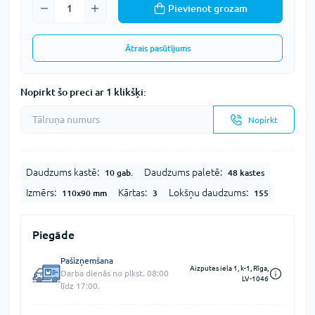
Pievienot grozam
Ātrais pasūtījums
Nopirkt šo preci ar 1 klikšķi:
Nopirkt
Daudzums kastē:
Daudzums paletē:
10 gab.
48 kastes
Izmērs:
Kārtas:
Lokšņu daudzums:
110x90 mm
3
155
Piegāde
Pašizņemšana
Aizputes iela 1, k-1, Rīga,
Darba dienās no plkst. 08:00
LV-1046
līdz 17:00.