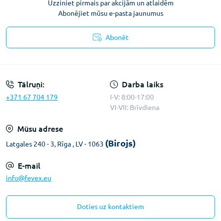
Uzziniet pirmais par akcijām un atlaidēm
Abonējiet mūsu e-pasta jaunumus
Abonēt
Konfidencialitātes paziņojums
Tālruņi:
Darba laiks
+371 67 704 179
I-V: 8:00-17:00
VI-VII: Brīvdiena
Mūsu adrese
(Birojs)
Latgales 240 - 3, Rīga , LV - 1063
E-mail
info@fevex.eu
Doties uz kontaktiem