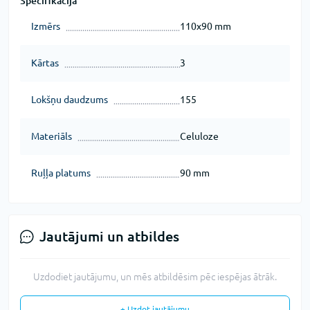
Specifikācija
Izmērs
110x90 mm
Kārtas
3
Lokšņu daudzums
155
Materiāls
Celuloze
Ruļļa platums
90 mm
Jautājumi un atbildes
Uzdodiet jautājumu, un mēs atbildēsim pēc iespējas ātrāk.
+ Uzdot jautājumu