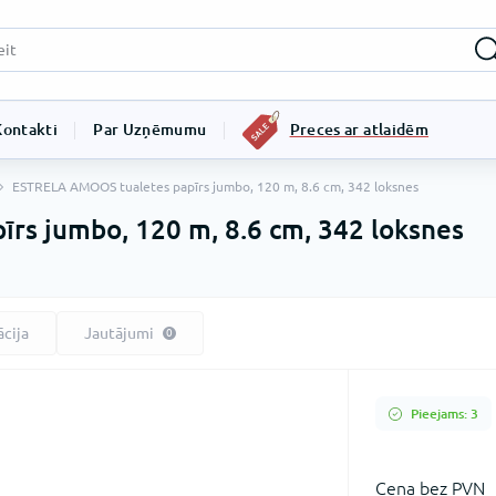
Kontakti
Par Uzņēmumu
Preces ar atlaidēm
ESTRELA AMOOS tualetes papīrs jumbo, 120 m, 8.6 cm, 342 loksnes
rs jumbo, 120 m, 8.6 cm, 342 loksnes
ācija
Jautājumi
0
Pieejams: 3
Сena bez PVN