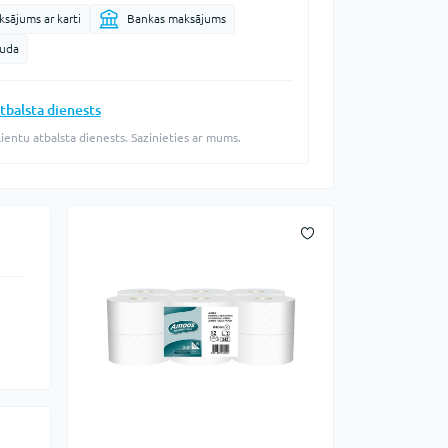
sājums ar karti
Bankas maksājums
auda
tbalsta dienests
lientu atbalsta dienests. Sazinieties ar mums.