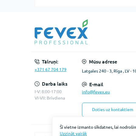
Tālruņi:
Mūsu adrese
+371 67 704 179
Latgales 240 - 3, Rīga , LV - 
Darba laiks
E-mail
I-V: 8:00-17:00
info@fevex.eu
VI-VII: Brīvdiena
Doties uz kontaktiem
Šī vietne izmanto sīkdatnes, lai nodrošin
Uzzināt vairāk