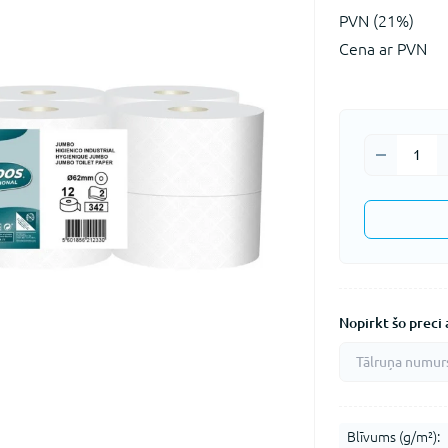
PVN (21%)
Cena ar PVN
Nopirkt šo preci a
Blīvums (g/m²):