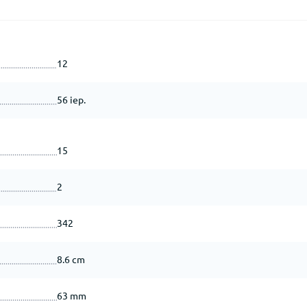
12
56 iep.
15
2
342
8.6 cm
63 mm