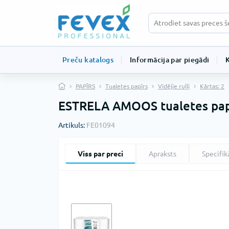
Preču katalogs
Informācija par piegādi
PAPĪRS
Tualetes papīrs
Vidējie ruļļi
Kārtas: 2
ESTRELA AMOOS tualetes papī
Artikuls:
FE01094
Viss par preci
Apraksts
Specifik