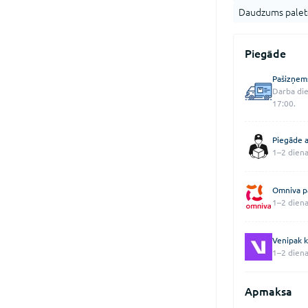
Daudzums palet
Piegāde
Pašizņem
Darba die
17:00.
Piegāde a
1–2 diena
Omniva p
1–2 diena
Venipak k
1–2 diena
Apmaksa