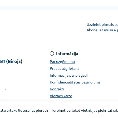
Uzziniet pirmais p
Abonējiet mūsu e-
Konfidencialitātes pazi
Informācija
(Birojs)
1063
Par uzņēmumu
Preces atgriešana
Informācija par piegādi
Konfidencialitātes paziņojums
Kontakti
Vietnes karte
ātu ērtāku lietošanas pieredzi. Turpinot pārlūkot vietni, jūs piekrītat s