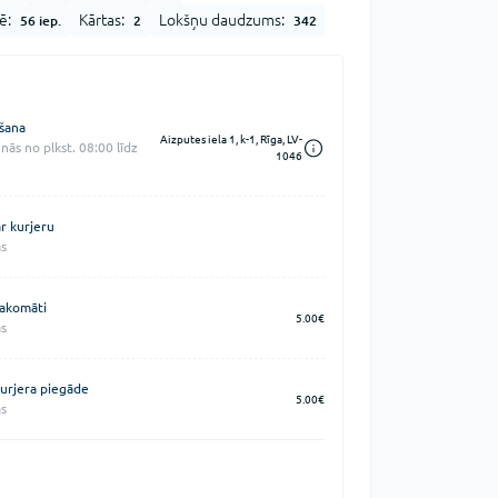
ē:
Kārtas:
Lokšņu daudzums:
56 iep.
2
342
šana
Aizputes iela 1, k-1, Rīga, LV-
nās no plkst. 08:00 līdz
1046
r kurjeru
s
akomāti
5.00€
s
urjera piegāde
5.00€
s