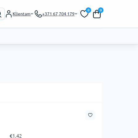
0
0
Klientam
+371 67 704 179
€1.42