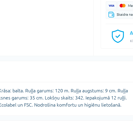
Mak
Skaidra n
A
K
Krāsa: balta. Ruļļa garums: 120 m. Ruļļa augstums: 9 cm. Ruļļa
snes garums: 35 cm. Lokšņu skaits: 342. Iepakojumā 12 ruļļi.
U Ecolabel un FSC. Nodrošina komfortu un higiēnu lietošanā.