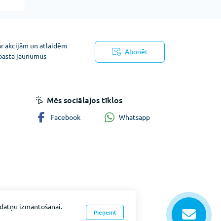
ar akcijām un atlaidēm
Abonēt
pasta jaunumus
ņojums
Mēs sociālajos tīklos
Whatsapp
Facebook
īkdatņu izmantošanai.
Pieņemt
Fevex © 2026