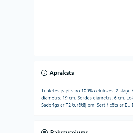
Apraksts
Tualetes papīrs no 100% celulozes, 2 slāņi. 
diametrs: 19 cm. Serdes diametrs: 6 cm. Lok
Saderīgs ar T2 turētājiem. Sertificēts ar E
Raksturojums