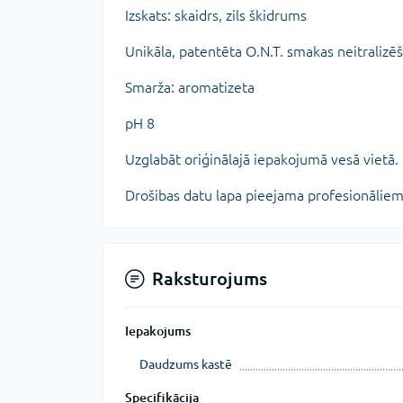
Izskats: skaidrs, zils škidrums
Unikāla, patentēta O.N.T. smakas neitralizē
Smarža: aromatizeta
pH 8
Uzglabāt oriģinālajā iepakojumā vesā vietā.
Drošibas datu lapa pieejama profesionāliem
Raksturojums
Iepakojums
Daudzums kastē
Specifikācija