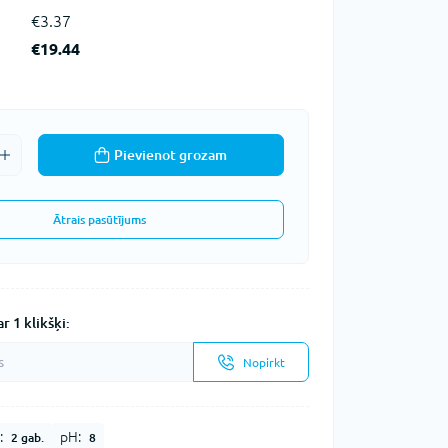
€3.37
€19.44
Pievienot grozam
Ātrais pasūtījums
r 1 klikšķi:
Nopirkt
:
pH:
2 gab.
8