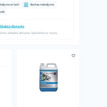
sājums ar karti
Bankas maksājums
auda
tbalsta dienests
lientu atbalsta dienests. Sazinieties ar mums.