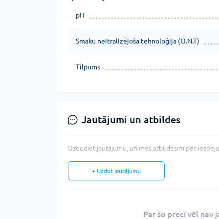
pH
Smaku neitralizējoša tehnoloģija (O.N.T)
Tilpums
Jautājumi un atbildes
Uzdodiet jautājumu, un mēs atbildēsim pēc iespējas
+ Uzdot jautājumu
Par šo preci vēl nav