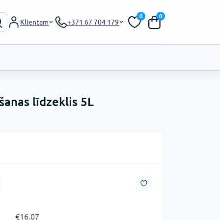
0
0
Klientam
+371 67 704 179
šanas līdzeklis 5L
€16.07