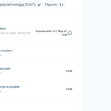
joša tehnoloģija (O.N.T):
Tilpums:
✔️
5 L
šana
Aizputes iela 1, k-1, Rīga, LV-
nās no plkst. 08:00 līdz
1046
r kurjeru
s
akomāti
5.00€
s
urjera piegāde
5.00€
s