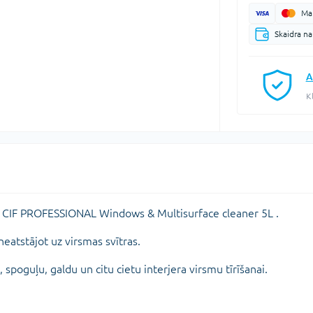
Mak
Skaidra n
A
K
lis CIF PROFESSIONAL Windows & Multisurface cleaner 5L .
eatstājot uz virsmas svītras.
, spoguļu, galdu un citu cietu interjera virsmu tīrīšanai.