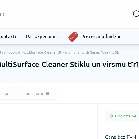
Kontakti
Par Uzņēmumu
Preces ar atlaidēm
l Windows & MultiSurface Cleaner Stiklu un virsmu tīrīšanas līdzeklis 5L
ltiSurface Cleaner Stiklu un virsmu tīrī
ācija
Jautājumi
0
Pieejams: 54
Сena bez PVN