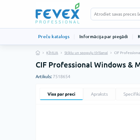
Preču katalogs
Informācija par piegādi
ĶĪMIJA
Stiklu un spoguļu tīrīšanai
CIF Professiona
CIF Professional Windows & Mu
Artikuls:
7518654
Viss par preci
Apraksts
Specifik