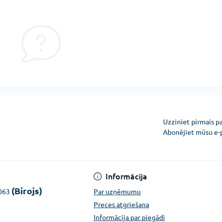
Uzziniet pirmais p
Abonējiet mūsu e-
Konfidencialitātes pazi
Informācija
(Birojs)
1063
Par uzņēmumu
Preces atgriešana
Informācija par piegādi