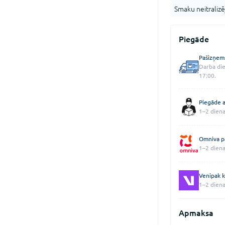
Smaku neitralizē
Piegāde
Pašizņem
Darba die
17:00.
Piegāde a
1–2 diena
Omniva p
1–2 diena
Venipak k
1–2 diena
Apmaksa