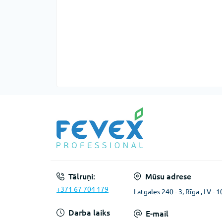
Tālruņi:
Mūsu adrese
+371 67 704 179
Latgales 240 - 3, Rīga , LV - 
Darba laiks
E-mail