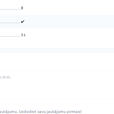
8
✔️
5 L
 ātrāk.
 jautājumu. Uzdodiet savu jautājumu pirmais!