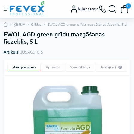
0
Klientam
ĶĪMIJA
Grīdas
EWOL AGD green grīdu mazgāšanas līdzeklis, 5 L
EWOL AGD green grīdu mazgāšanas
līdzeklis, 5 L
Artikuls:
JUSAGD-G-5
Viss par preci
Apraksts
Specifikācija
Jautājumi
0