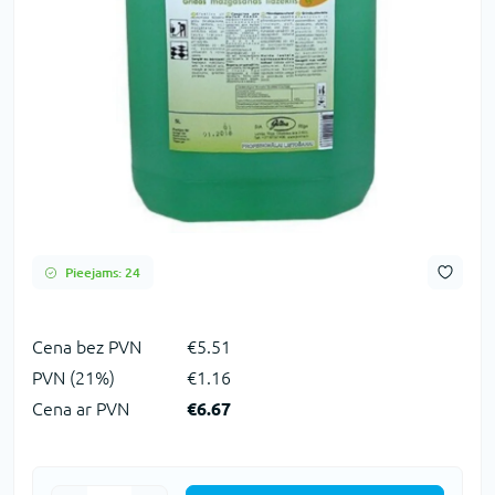
Pieejams: 24
Сena bez PVN
€5.51
PVN (21%)
€1.16
Cena ar PVN
€6.67