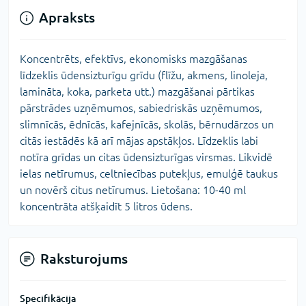
Apraksts
Koncentrēts, efektīvs, ekonomisks mazgāšanas
līdzeklis ūdensizturīgu grīdu (flīžu, akmens, linoleja,
lamināta, koka, parketa utt.) mazgāšanai pārtikas
pārstrādes uzņēmumos, sabiedriskās uzņēmumos,
slimnīcās, ēdnīcās, kafejnīcās, skolās, bērnudārzos un
citās iestādēs kā arī mājas apstākļos. Līdzeklis labi
notīra grīdas un citas ūdensizturīgas virsmas. Likvidē
ielas netīrumus, celtniecības putekļus, emulģē taukus
un novērš citus netīrumus. Lietošana: 10-40 ml
koncentrāta atšķaidīt 5 litros ūdens.
Raksturojums
Specifikācija