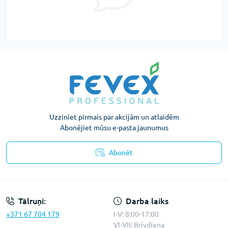
Uzziniet pirmais par akcijām un atlaidēm
Abonējiet mūsu e-pasta jaunumus
Abonēt
Konfidencialitātes paziņojums
Tālruņi:
Darba laiks
+371 67 704 179
I-V: 8:00-17:00
VI-VII: Brīvdiena