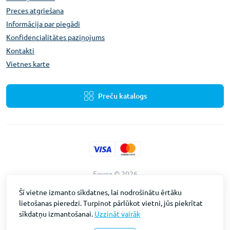
Preces atgriešana
Informācija par piegādi
Konfidencialitātes paziņojums
Kontakti
Vietnes karte
Preču katalogs
Fevex © 2026
Vietnes izstrāde
Intent Solutions
Šī vietne izmanto sīkdatnes, lai nodrošinātu ērtāku
lietošanas pieredzi. Turpinot pārlūkot vietni, jūs piekrītat
sīkdatņu izmantošanai.
Uzzināt vairāk