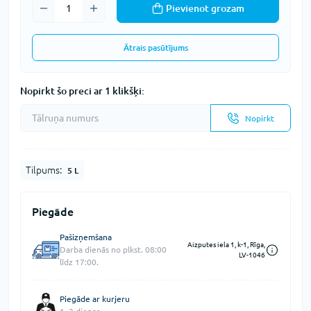
Pievienot grozam
Ātrais pasūtījums
Nopirkt šo preci ar 1 klikšķi:
Nopirkt
Tilpums:
5 L
Piegāde
Pašizņemšana
Aizputes iela 1, k-1, Rīga,
Darba dienās no plkst. 08:00
LV-1046
līdz 17:00.
Piegāde ar kurjeru