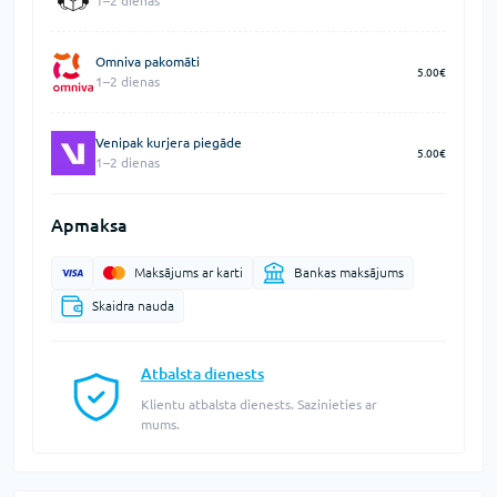
1–2 dienas
Omniva pakomāti
5.00€
1–2 dienas
Venipak kurjera piegāde
5.00€
1–2 dienas
Apmaksa
Maksājums ar karti
Bankas maksājums
Skaidra nauda
Atbalsta dienests
Klientu atbalsta dienests. Sazinieties ar
mums.