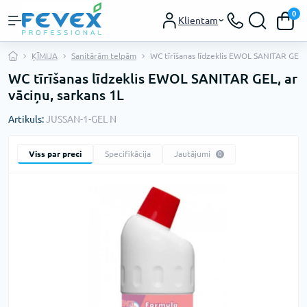
0
Klientam
ĶĪMIJA
Sanitārām telpām
WC tīrīšanas līdzeklis EWOL SANITAR GEL, 
WC tīrīšanas līdzeklis EWOL SANITAR GEL, ar
vāciņu, sarkans 1L
Artikuls:
JUSSAN-1-GEL N
Viss par preci
Specifikācija
Jautājumi
0