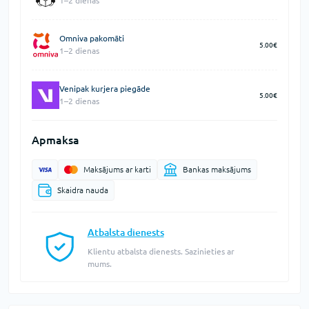
1–2 dienas
Omniva pakomāti
5.00€
1–2 dienas
Venipak kurjera piegāde
5.00€
1–2 dienas
Apmaksa
Maksājums ar karti
Bankas maksājums
Skaidra nauda
Atbalsta dienests
Klientu atbalsta dienests. Sazinieties ar
mums.