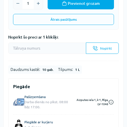
Pievienot grozam
Ātrais pasūtījums
Nopirkt šo preci ar 1 klikšķi:
Nopirkt
Daudzums kastē:
Tilpums:
10 gab.
1 L
Piegāde
Pašizņemšana
Aizputes iela 1, k-1, Rīga,
Darba dienās no plkst. 08:00
LV-1046
līdz 17:00.
Piegāde ar kurjeru