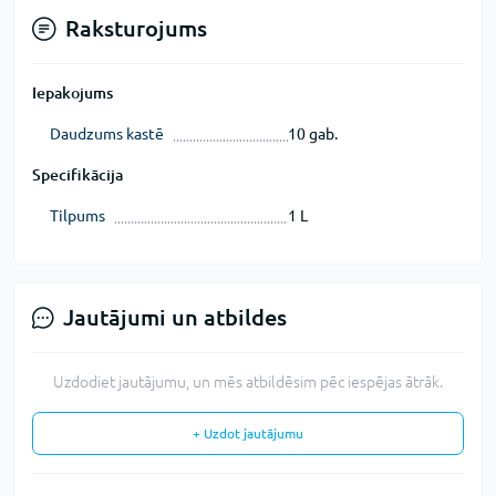
Raksturojums
Iepakojums
Daudzums kastē
10 gab.
Specifikācija
Tilpums
1 L
Jautājumi un atbildes
Uzdodiet jautājumu, un mēs atbildēsim pēc iespējas ātrāk.
+ Uzdot jautājumu