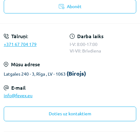
Abonēt
Konfidencialitātes paziņojums
Tālruņi:
Darba laiks
+371 67 704 179
I-V: 8:00-17:00
VI-VII: Brīvdiena
Mūsu adrese
(Birojs)
Latgales 240 - 3, Rīga , LV - 1063
E-mail
info@fevex.eu
Doties uz kontaktiem