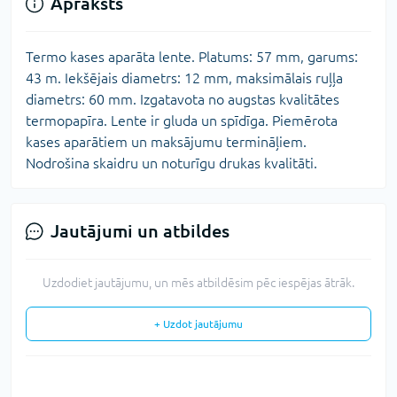
Apraksts
Termo kases aparāta lente. Platums: 57 mm, garums:
43 m. Iekšējais diametrs: 12 mm, maksimālais ruļļa
diametrs: 60 mm. Izgatavota no augstas kvalitātes
termopapīra. Lente ir gluda un spīdīga. Piemērota
kases aparātiem un maksājumu termināļiem.
Nodrošina skaidru un noturīgu drukas kvalitāti.
Jautājumi un atbildes
Uzdodiet jautājumu, un mēs atbildēsim pēc iespējas ātrāk.
+ Uzdot jautājumu