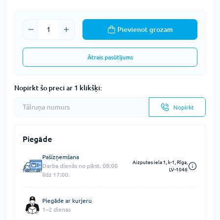
Pievienot grozam
Ātrais pasūtījums
Nopirkt šo preci ar 1 klikšķi:
Nopirkt
Piegāde
Pašizņemšana
Aizputes iela 1, k-1, Rīga,
Darba dienās no plkst. 08:00
LV-1046
līdz 17:00.
Piegāde ar kurjeru
1–2 dienas