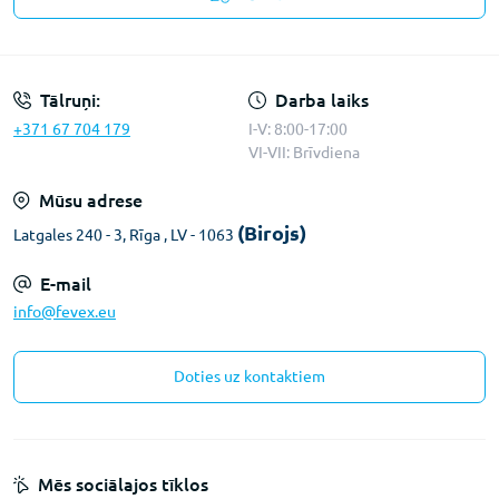
Konfidencialitātes paziņojums
Tālruņi:
Darba laiks
+371 67 704 179
I-V: 8:00-17:00
VI-VII: Brīvdiena
Mūsu adrese
(Birojs)
Latgales 240 - 3, Rīga , LV - 1063
E-mail
info@fevex.eu
Doties uz kontaktiem
Mēs sociālajos tīklos