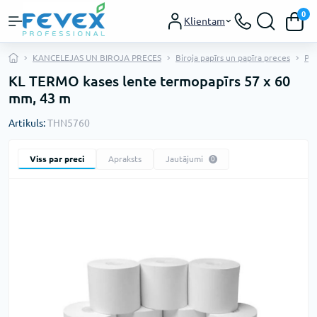
0
Klientam
KANCELEJAS UN BIROJA PRECES
Biroja papīrs un papīra preces
Pap
KL TERMO kases lente termopapīrs 57 x 60
mm, 43 m
Artikuls:
THN5760
Viss par preci
Apraksts
Jautājumi
0