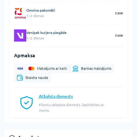
Omniva pakomāti
5.00€
1–2 dienas
Venipak kurjera piegāde
5.00€
1–2 dienas
Apmaksa
Maksājums ar karti
Bankas maksājums
Skaidra nauda
Atbalsta dienests
Klientu atbalsta dienests. Sazinieties ar
mums.