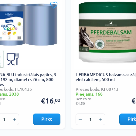
A BLU industriālais papīrs, 3
HERBAMEDICUS balzams ar zāļ
, 192 m, diametrs 26 cm, 800
ekstraktiem, 500 ml
es
s kods: FE10135
Preces kods: KF00713
ams: 2038
Pieejams: 168
VN:
€16.
Bez PVN:
€
02
4
€4.50
Pirkt
Pir