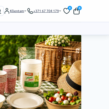
0
0
Klientam
+371 67 704 179