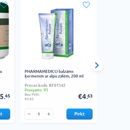
u
PHARMAMEDICO balzāms
HERBAMEDIC
ķermenim ar alpu zālēm, 200 ml
pakava ekst
Preces kods: KF01542
Preces kods
Pieejams: 95
Pieejams: 1
5.
Bez PVN:
€4.
Bez PVN:
45
63
€3.83
€2.60
kt
Pirkt