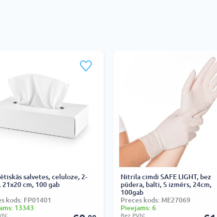
tiskās salvetes, celuloze, 2-
Nitrila cimdi SAFE LIGHT, bez
, 21x20 cm, 100 gab
pūdera, balti, S izmērs, 24cm,
100gab
es kods: FP01401
Preces kods: ME27069
ams: 13343
Pieejams: 6
VN:
Bez PVN: