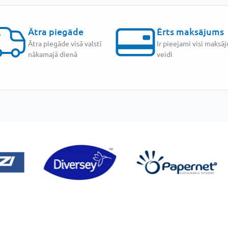
Ātra piegāde
Ērts maksājums
Ātra piegāde visā valstī
Ir pieejami visi maksā
nākamajā dienā
veidi