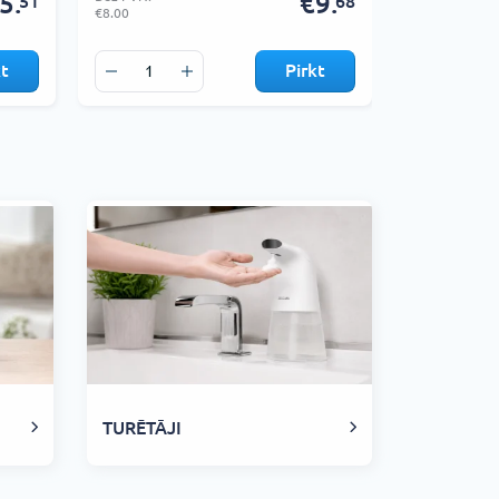
5.
€9.
51
68
€8.00
€9.00
kt
Pirkt
TURĒTĀJI