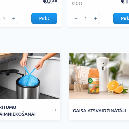
€0.
€1
88
€12.82
Pirkt
Pir
RITUMU
GAISA ATSVAIDZINĀTĀJI
AIMNIEKOŠANAI