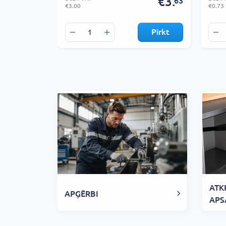
€3.
63
€3.00
€0.73
Pirkt
ATK
APĢĒRBI
APS