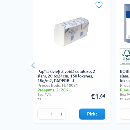
Papīra dvieļi Z-veidā celuloze, 2
BOBIN
slāņi, 20.6x24cm, 150 loksnes,
slāņi
18g/m2, PAPERBLU
loksn
Preces kods: FE10021
Prece
Pieejams: 21206
Pieej
Bez PVN:
€1.
Bez P
84
€1.52
€13.2
Pirkt