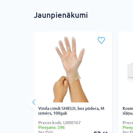
Jaunpienākumi
Vinila cimdi SHIELD, bez pūdera, M
Kosmē
izmērs, 100gab
slāņu
Preces kods: LI000167
Prec
Pieejams: 296
Pieej
Bez PVN:
Bez P