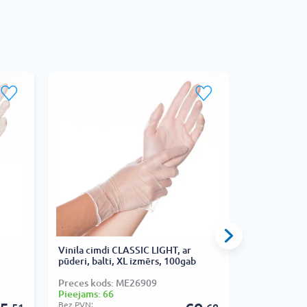
Vinila cimdi CLASSIC LIGHT, ar
Nitrila cimd
pūderi, balti, XL izmērs, 100gab
izmērs, 50g
Preces kods: ME26909
Preces kods
Pieejams: 66
Pieejams: 6
Bez PVN:
Bez PVN: